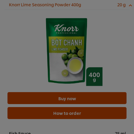
Knorr Lime Seasoning Powder 400g
20 g
Buy now
How to order
Fish Sauce
75 ml