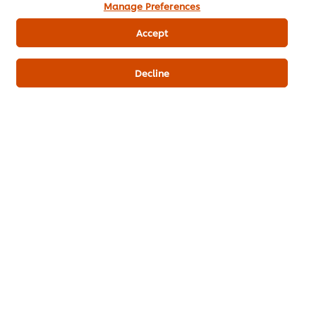
Manage Preferences
Accept
Fresh Water
500 ml
Decline
Vietnamese
Seafood
Knorr Meaty Granule
Main Course
Knorr Lime Powder
New Trends
Hãy là người đầu tiên xếp hạng.
Gửi xếp hạng