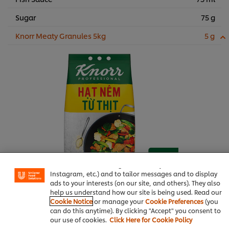
Sugar
75 g
Knorr Meaty Granules 5kg
5 g
We use cookies (and similar techniques) to improve your
experience on our site. Cookies enable you to enjoy
certain features (like saving your online "shopping
basket"), social sharing functionality (for Facebook,
Instagram, etc.) and to tailor messages and to display
ads to your interests (on our site, and others). They also
help us understand how our site is being used. Read our
Buy now
Cookie Notice
or manage your
Cookie Preferences
(you
can do this anytime). By clicking "Accept" you consent to
our use of cookies.
Click Here for Cookie Policy
How to order