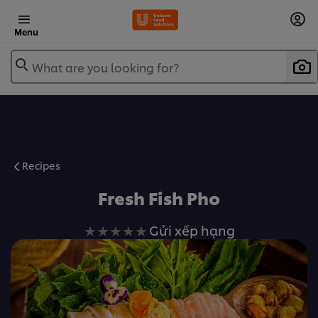
Menu
What are you looking for?
Recipes
Fresh Fish Pho
Không
Gửi xếp hạng
có
xếp
hạng
nào