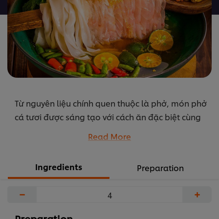
được
gửi
cho
recipe
này
Từ nguyên liệu chính quen thuộc là phở, món phở
cá tươi được sáng tạo với cách ăn đặc biệt cùng
cá mú phi lê được làm chín cùng nước phở đặc
Read More
biệt mang lại cảm giác vừa quen cũng lại vừa lạ
cho thực khách, giúp cho thực đơn của nhà hàng
Ingredients
Preparation
thêm phần phong phú.
...
−
+
Preparation