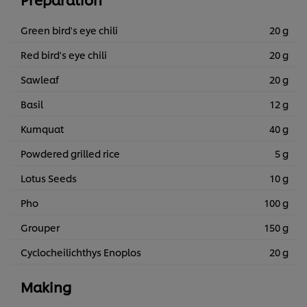
Green bird's eye chili
20 g
Red bird's eye chili
20 g
Sawleaf
20 g
Basil
12 g
Kumquat
40 g
Powdered grilled rice
5 g
Lotus Seeds
10 g
Pho
100 g
Grouper
150 g
Cyclocheilichthys Enoplos
20 g
Making