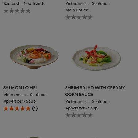
Seafood
New Trends
Vietnamese
Seafood
Không
Main Course
có
Không
xếp
có
hạng
xếp
nào
hạng
được
nào
gửi
được
cho
gửi
recipe
cho
này
recipe
này
SALMON LO HEI
SHRIM SALAD WITH CREAMY
CORN SAUCE
Vietnamese
Seafood
Appertizer / Soup
Vietnamese
Seafood
Xếp
(1)
Appertizer / Soup
hạng
Không
trung
có
bình
xếp
của
hạng
GỎI
nào