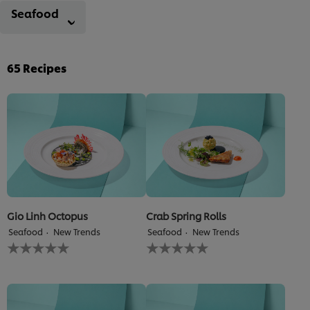
Seafood
65
Recipes
Gio Linh Octopus
Crab Spring Rolls
Seafood
New Trends
Seafood
New Trends
Không
Không
có
có
xếp
xếp
hạng
hạng
nào
nào
được
được