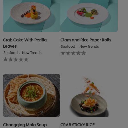
gửi
gửi
cho
cho
recipe
recipe
này
này
Crab Cake With Perilla
Clam and Rice Paper Rolls
Leaves
Seafood
New Trends
Không
Seafood
New Trends
có
Không
xếp
có
hạng
xếp
nào
hạng
được
nào
gửi
được
cho
gửi
recipe
cho
này
recipe
này
Chongqing Mala Soup
CRAB STICKY RICE