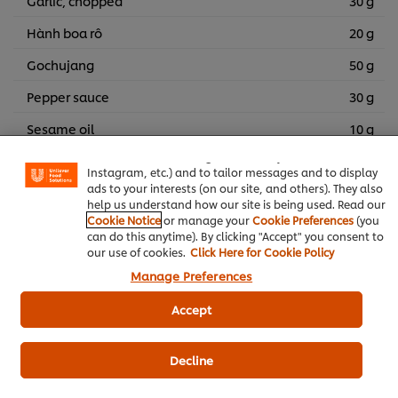
Garlic, chopped
30 g
Hành boa rô
20 g
Gochujang
50 g
Pepper sauce
30 g
We use cookies (and similar techniques) to improve your
experience on our site. Cookies enable you to enjoy
Sesame oil
10 g
certain features (like saving your online "shopping
basket"), social sharing functionality (for Facebook,
Mè hạt rang
20 g
Instagram, etc.) and to tailor messages and to display
ads to your interests (on our site, and others). They also
Sugar
15 g
help us understand how our site is being used. Read our
Cookie Notice
or manage your
Cookie Preferences
(you
Pure Water
200 ml
can do this anytime). By clicking "Accept" you consent to
our use of cookies.
Click Here for Cookie Policy
Knorr Lime Seasoning Powder 400g
3 g
Manage Preferences
Accept
Decline