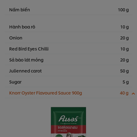
Nấm biển
100 g
Hành boa rô
10 g
Onion
20 g
Red Bird Eyes Chilli
10 g
Sả bào lát mỏng
20 g
Julienned carot
50 g
Sugar
5 g
Knorr Oyster Flavoured Sauce 900g
40 g