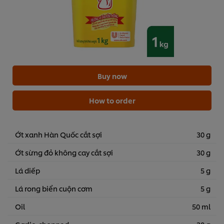
Buy now
How to order
Ớt xanh Hàn Quốc cắt sợi
30 g
Ớt sừng đỏ không cay cắt sợi
30 g
Lá diếp
5 g
Lá rong biển cuộn cơm
5 g
Oil
50 ml