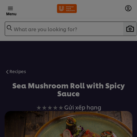
Menu
What are you looking for?
Recipes
Sea Mushroom Roll with Spicy
Sauce
Không
Gửi xếp hạng
có
xếp
hạng