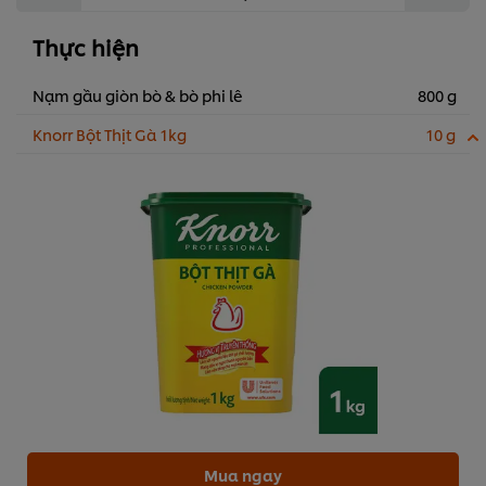
Thực hiện
Nạm gầu giòn bò & bò phi lê
800 g
Knorr Bột Thịt Gà 1kg
10 g
Mua ngay