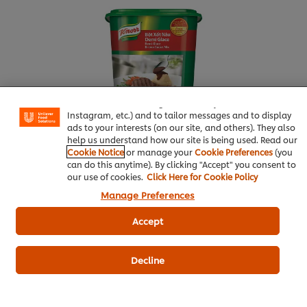
We use cookies (and similar techniques) to improve your
experience on our site. Cookies enable you to enjoy
certain features (like saving your online "shopping
basket"), social sharing functionality (for Facebook,
Instagram, etc.) and to tailor messages and to display
ads to your interests (on our site, and others). They also
help us understand how our site is being used. Read our
Cookie Notice
or manage your
Cookie Preferences
(you
can do this anytime). By clicking "Accept" you consent to
our use of cookies.
Click Here for Cookie Policy
Mua ngay
Manage Preferences
Cách đặt hàng
Accept
Decline
Nước lọc
250 ml
Phục vụ