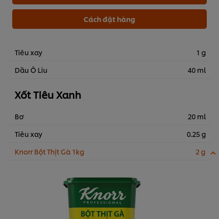
Cách đặt hàng
Tiêu xay
1 g
Dầu Ô Liu
40 ml
Xốt Tiêu Xanh
Bơ
20 ml
Tiêu xay
0.25 g
Knorr Bột Thịt Gà 1kg
2 g