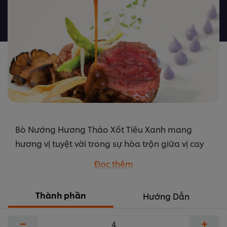
nào
được
gửi
cho
recipe
này
Bò Nướng Hương Thảo Xốt Tiêu Xanh mang
hương vị tuyệt vời trong sự hòa trộn giữa vị cay
nồng của xốt tiêu xanh với vị thịt đậm đà từ Bột
Đọc thêm
xốt nâu Knorr
...
Thành phần
Hướng Dẫn
−
+