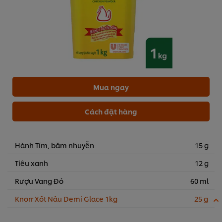
Mua ngay
Cách đặt hàng
Hành Tím, băm nhuyễn
15 g
Tiêu xanh
12 g
Rượu Vang Đỏ
60 ml
Knorr Xốt Nâu Demi Glace 1kg
25 g