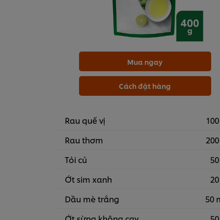
Mua ngay
Cách đặt hàng
Rau quế vị
100
Rau thơm
200
Tỏi củ
50
Ớt sim xanh
20
Dầu mè trắng
50 
Ớt sừng không cay
50