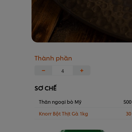
Thành phần
−
+
SƠ CHẾ
Thăn ngoại bò Mỹ
500
Knorr Bột Thịt Gà 1kg
30