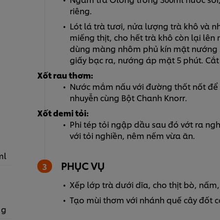
riêng.
Lót lá trà tươi, nửa lượng trà khô và 
miếng thịt, cho hết trà khô còn lại lên
dùng màng nhôm phủ kín mặt nướng 25
giấy bạc ra, nướng áp mặt 5 phút. Cắt
Xốt rau thơm:
Nước mắm nấu với đường thốt nốt để n
nhuyễn cùng Bột Chanh Knorr.
Xốt demi tỏi:
Phi tép tỏi ngập dầu sau đó vớt ra nghi
với tỏi nghiền, nêm nếm vừa ăn.
ml
PHỤC VỤ
Xếp lớp trà dưới dĩa, cho thịt bò, nấm
Tạo mùi thơm với nhánh quế cây đốt c
 g