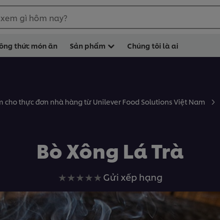
 xem gì hôm nay?
ông thức món ăn
Sản phẩm
Chúng tôi là ai
 cho thực đơn nhà hàng từ Unilever Food Solutions Việt Nam
Bò Xông Lá Trà
Không
Gửi xếp hạng
có
xếp
hạng