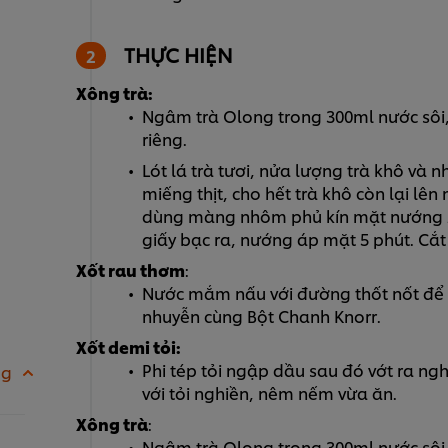
THỰC HIỆN
Xông trà:
Ngâm trà Olong trong 300ml nước sôi, 
riêng.
Lót lá trà tươi, nửa lượng trà khô và 
miếng thịt, cho hết trà khô còn lại lên
dùng màng nhôm phủ kín mặt nướng 25
giấy bạc ra, nướng áp mặt 5 phút. Cắt
Xốt rau thơm
:
Nước mắm nấu với đường thốt nốt để n
nhuyễn cùng Bột Chanh Knorr.
Xốt demi tỏi:
Phi tép tỏi ngập dầu sau đó vớt ra nghi
 g
với tỏi nghiền, nêm nếm vừa ăn.
Xông trà
:
Ngâm trà Olong trong 300ml nước sôi, 