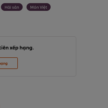
Hải sản
Món Việt
tiên xếp hạng.
 hạng