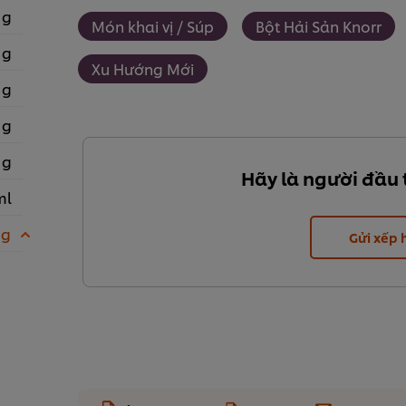
 g
Món khai vị / Súp
Bột Hải Sản Knorr
 g
Xu Hướng Mới
 g
 g
 g
Hãy là người đầu 
ml
 g
Gửi xếp