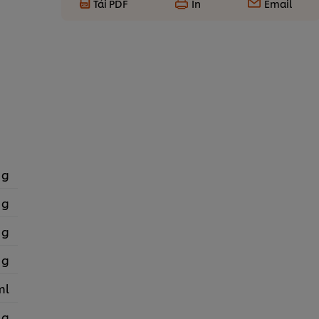
Tải PDF
In
Email
 g
 g
 g
 g
ml
 g