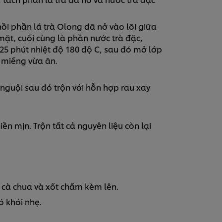
nhồi phần lá trà Olong đã nở vào lõi giữa
 mặt, cuối cùng là phần nước trà đặc,
 phút nhiệt độ 180 độ C, sau đó mở lớp
 miếng vừa ăn.
guội sau đó trộn với hỗn hợp rau xay
ền mịn. Trộn tất cả nguyên liệu còn lại
, cà chua và xốt chấm kèm lên.
ó khói nhẹ.