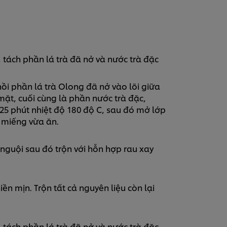
tách phần lá trà đã nở và nước trà đặc
nhồi phần lá trà Olong đã nở vào lõi giữa
 mặt, cuối cùng là phần nước trà đặc,
 phút nhiệt độ 180 độ C, sau đó mở lớp
 miếng vừa ăn.
guội sau đó trộn với hỗn hợp rau xay
ền mịn. Trộn tất cả nguyên liệu còn lại
tách phần lá trà đã nở và nước trà đặc