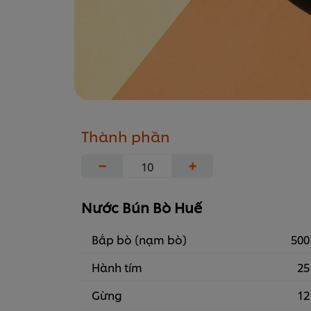
Thành phần
−
+
Nước Bún Bò Huế
Bắp bò (nạm bò)
500
Hành tím
25
Gừng
12