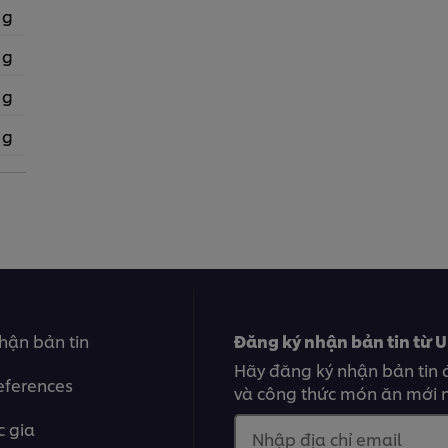
 g
 g
 g
 g
hận bản tin
Đăng ký nhận bản tin từ U
Hãy đăng ký nhận bản tin 
eferences
và công thức món ăn mới n
 gia
Nhập địa chỉ email