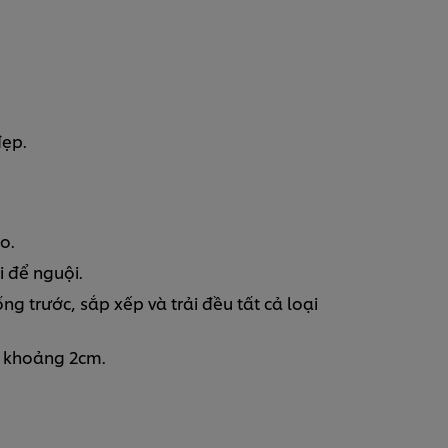
đẹp.
o.
 để nguội.
ống trước, sắp xếp và trải đều tất cả loại
h khoảng 2cm.