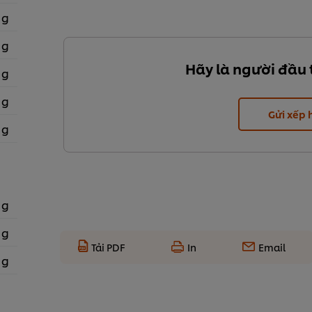
 g
 g
Hãy là người đầu 
 g
 g
Gửi xếp
 g
 g
 g
Tải PDF
In
Email
 g