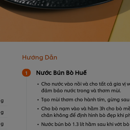
Hướng Dẫn
Nước Bún Bò Huế
Cho nước vào nồi và cho tất cả gia vị 
đảm bảo nước trong và thơm mùi.
Tạo mùi thơm cho hành tím, gừng sau
 g
Cho bò nạm vào và hầm 3h cho bò mềm 
 g
chân không để định hình bò đẹp khi ph
 g
Nước bún bò 1.3 lít hầm sau khi vớt bò