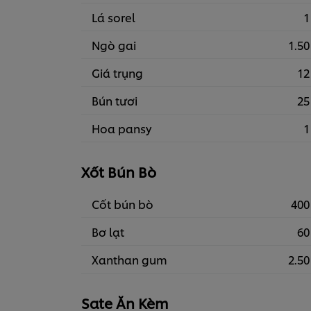
Lá sorel
1
Ngò gai
1.50
Giá trụng
12
Bún tươi
25
Hoa pansy
1
Xốt Bún Bò
Cốt bún bò
400
Bơ lạt
60
Xanthan gum
2.50
Sate Ăn Kèm