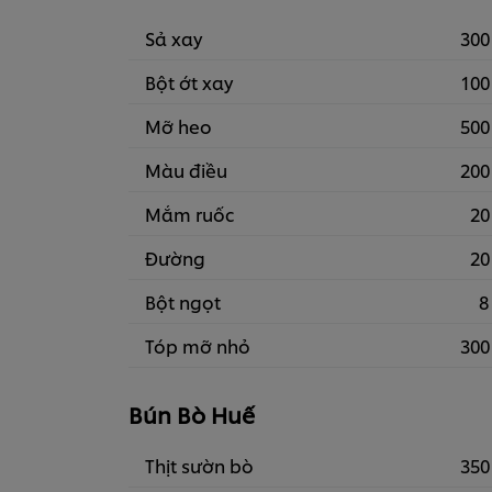
Sả xay
300
Bột ớt xay
100
Mỡ heo
500
Màu điều
200
Mắm ruốc
20
Đường
20
Bột ngọt
8
Tóp mỡ nhỏ
300
Bún Bò Huế
Thịt sườn bò
350