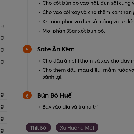
Cho cốt bún bò vào nồi, đun sôi cùng 
Cho vào cối xay và cho thêm xanthan
Khi nào phục vụ đun sôi nóng và ăn k
 g
Mỗi phần 35gr xốt bún bò.
 g
Sate Ăn Kèm
 g
Cho dầu ăn phi thơm sả xay cho dậy m
 g
Cho thêm dầu màu điều, mắm ruốc và
sánh lại.
 g
Bún Bò Huế
 g
Bày vào dĩa và trang trí.
 g
Thịt Bò
Xu Hướng Mới
 g