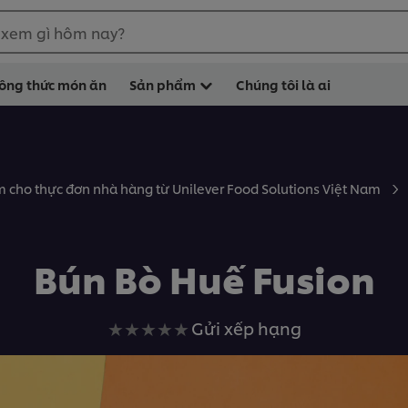
 xem gì hôm nay?
ông thức món ăn
Sản phẩm
Chúng tôi là ai
 cho thực đơn nhà hàng từ Unilever Food Solutions Việt Nam
Bún Bò Huế Fusion
Không
Gửi xếp hạng
có
xếp
hạng