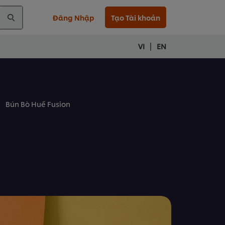
Đăng Nhập
Tạo Tài khoản
|
VI
EN
Bún Bò Huế Fusion