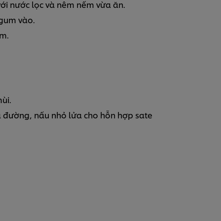
với nước lọc và nêm nếm vừa ăn.
 gum vào.
èm.
ùi.
 đường, nấu nhỏ lửa cho hỗn hợp sate