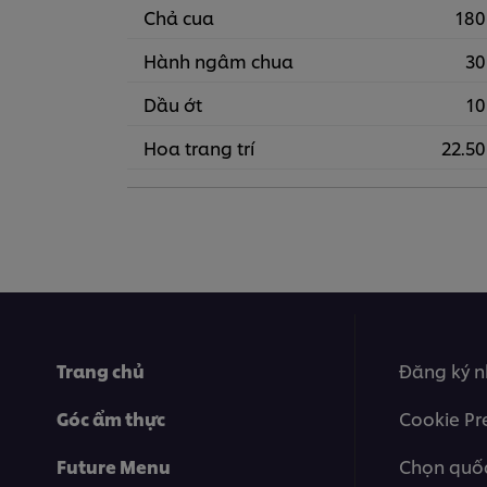
Chả cua
180
Hành ngâm chua
30
Dầu ớt
10
Hoa trang trí
22.50
Trang chủ
Đăng ký n
Góc ẩm thực
Cookie Pr
Future Menu
Chọn quốc