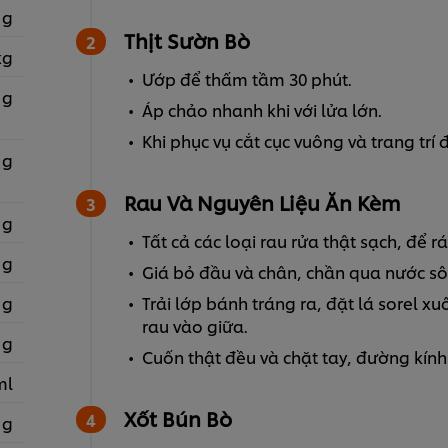
 g
Thịt Sườn Bò
kg
Ướp để thấm tầm 30 phút.
 g
Áp chảo nhanh khi với lửa lớn.
Khi phục vụ cắt cục vuông và trang trí 
 g
Rau Và Nguyên Liệu Ăn Kèm
 g
Tất cả các loại rau rửa thật sạch, để rá
 g
Giá bỏ đầu và chân, chần qua nước sôi
 g
Trải lớp bánh tráng ra, đặt lá sorel xu
rau vào giữa.
 g
Cuốn thật đều và chặt tay, đường kín
ml
Xốt Bún Bò
 g