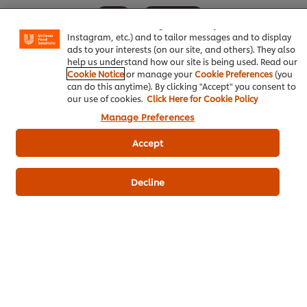
certain features (like saving your online "shopping
Xốt
Món Việt
basket"), social sharing functionality (for Facebook,
Instagram, etc.) and to tailor messages and to display
ads to your interests (on our site, and others). They also
help us understand how our site is being used. Read our
Cookie Notice
or manage your
Cookie Preferences
(you
can do this anytime). By clicking "Accept" you consent to
Hãy là người đầu tiên xếp hạng.
our use of cookies.
Click Here for Cookie Policy
Manage Preferences
Gửi xếp hạng
Accept
Decline
Tải PDF
Email