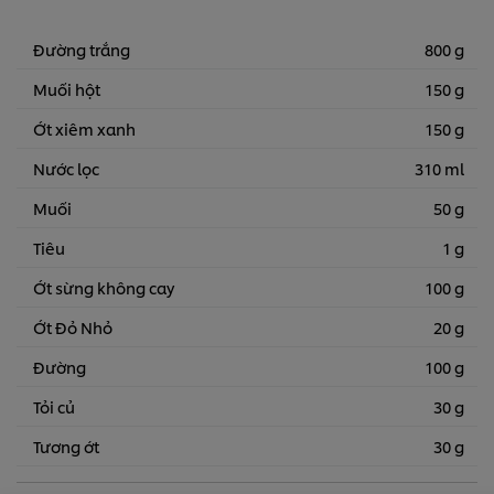
Đường trắng
800 g
Muối hột
150 g
Ớt xiêm xanh
150 g
Nước lọc
310 ml
Muối
50 g
Tiêu
1 g
Ớt sừng không cay
100 g
Ớt Đỏ Nhỏ
20 g
Đường
100 g
Tỏi củ
30 g
Tương ớt
30 g
We use cookies (and similar techniques) to improve your
experience on our site. Cookies enable you to enjoy