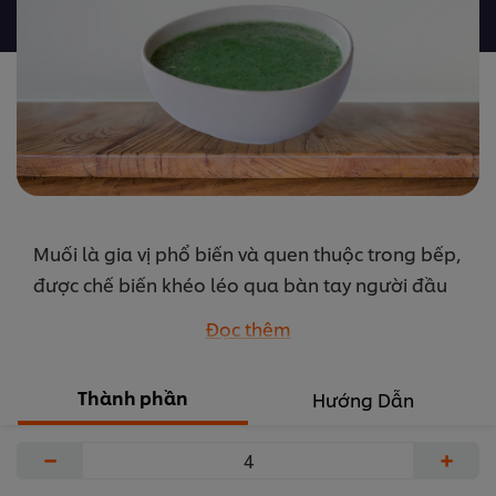
được
gửi
cho
recipe
này
Muối là gia vị phổ biến và quen thuộc trong bếp,
được chế biến khéo léo qua bàn tay người đầu
bếp muối không chỉ là một loại gia vị nêm nếm
Đọc thêm
mà còn có thể trở thành những loại xốt với từng
nhu cầu và món ăn khác nhau, từ các món trộn
Thành phần
Hướng Dẫn
đến việc dùng làm xốt chấm.
...
−
+