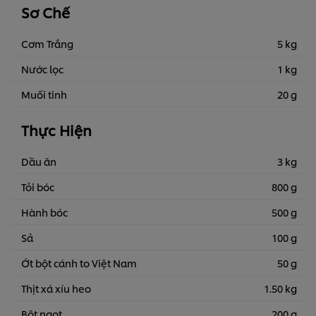
ngon cùng xốt mayonnaise, mỡ hành béo ngậy.
Sơ Chế
...
Cơm Trắng
5 kg
Nước lọc
1 kg
Muối tinh
20 g
Thực Hiện
Dầu ăn
3 kg
Tỏi bóc
800 g
Hành bóc
500 g
Sả
100 g
Ớt bột cánh to Việt Nam
50 g
Thịt xá xíu heo
1.50 kg
Bột ngọt
200 g