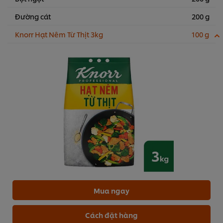
Đường cát
200 g
Knorr Hạt Nêm Từ Thịt 3kg
100 g
Mua ngay
Cách đặt hàng