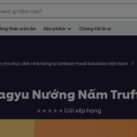
 xem gì hôm nay?
ông thức món ăn
Sản phẩm
Chúng tôi là ai
 cho thực đơn nhà hàng từ Unilever Food Solutions Việt Nam
gyu Nướng Nấm Truf
Không
Gửi xếp hạng
có
xếp
hạng