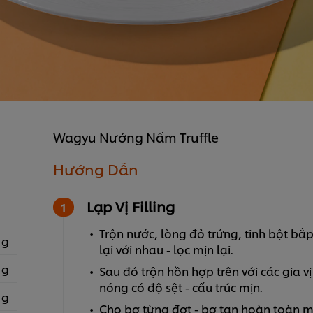
Wagyu Nướng Nấm Truffle
Hướng Dẫn
Lạp Vị Filling
Trộn nước, lòng đỏ trứng, tinh bột bắp
 g
lại với nhau - lọc mịn lại.
 g
Sau đó trộn hồn hợp trên với các gia vị
nóng có độ sệt - cấu trúc mịn.
 g
Cho bơ từng đợt - bơ tan hoàn toàn mớ