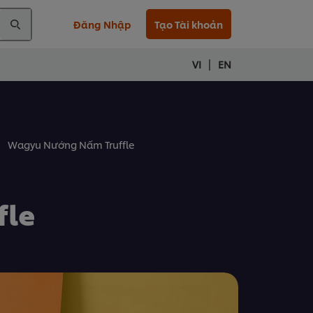
Đăng Nhập
Tạo Tài khoản
|
VI
EN
Wagyu Nướng Nấm Truffle
fle