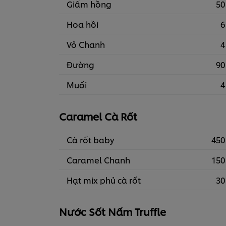
Giấm hồng
50
Hoa hồi
6
Vỏ Chanh
4
Đường
90
Muối
4
Caramel Cà Rốt
Cà rốt baby
450
Caramel Chanh
150
Hạt mix phủ cà rốt
30
Nước Sốt Nấm Truffle