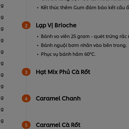
 g
Kết thúc thêm Gum đảm bảo kết cấu ổn
 g
Lạp Vị Brioche
 g
Bánh vo viên 25 gram - quét trứng rắc
 g
Bánh nguội bơm nhân vào bên trong.
 g
Phục vụ bánh hâm 60°C.
 g
Hạt Mix Phủ Cà Rốt
 g
 g
 g
Caramel Chanh
 g
 g
Caramel Cà Rốt