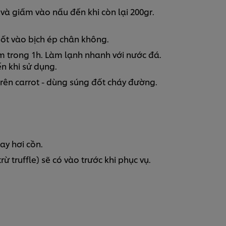
à giấm vào nấu đến khi còn lại 200gr.
sốt vào bịch ép chân không.
m trong 1h. Làm lạnh nhanh với nước đá.
n khi sử dụng.
rên carrot - dùng súng đốt cháy đường.
y hơi cồn.
ừ truffle) sẽ có vào trước khi phục vụ.