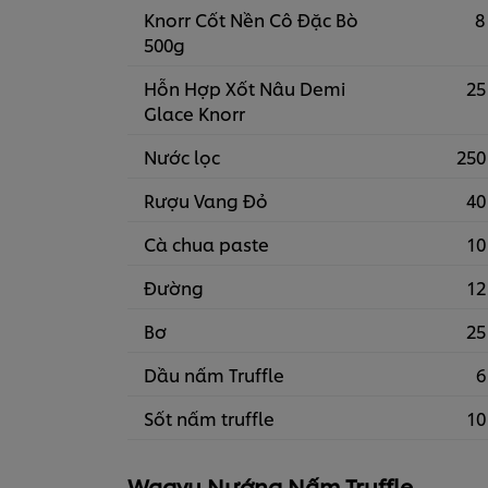
Knorr Cốt Nền Cô Đặc Bò
8
500g
Hỗn Hợp Xốt Nâu Demi
25
Glace Knorr
Nước lọc
250
Rượu Vang Đỏ
40
Cà chua paste
10
Đường
12
Bơ
25
Dầu nấm Truffle
6
Sốt nấm truffle
10
Wagyu Nướng Nấm Truffle