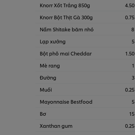
Knorr Xốt Trắng 850g
4.50
Knorr Bột Thịt Gà 300g
0.75
Nấm Shitake băm nhỏ
8
Lạp xưởng
5
Bột phô mai Cheddar
1.50
Mè rang
1
Đường
3
Muối
0.25
Mayonnaise Bestfood
5
Bơ
15
Xanthan gum
0.25