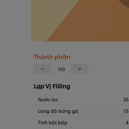
Thành phần
−
+
Lạp Vị Filling
Nước lọc
25
Lòng đỏ trứng gà
15
Tinh bột bắp
4