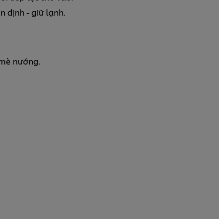
 định - giữ lạnh.
 mè nướng.