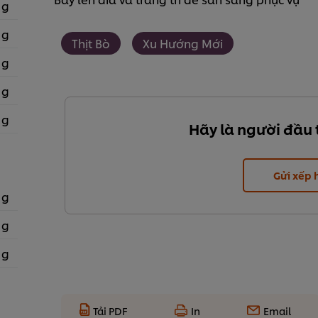
 g
 g
Thịt Bò
Xu Hướng Mới
 g
 g
 g
Hãy là người đầu 
Gửi xếp
 g
 g
 g
Tải PDF
In
Email