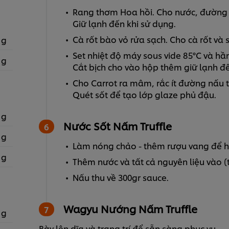
Rang thơm Hoa hồi. Cho nước, đường v
Giữ lạnh đến khi sử dụng.
Cà rốt bào vỏ rửa sạch. Cho cà rốt và 
 g
Set nhiệt độ máy sous vide 85°C và hầ
 g
Cắt bịch cho vào hộp thêm giữ lạnh đế
Cho Carrot ra mâm, rắc ít đường nấu t
Quét sốt để tạo lớp glaze phủ đậu.
 g
Nước Sốt Nấm Truffle
 g
Làm nóng chảo - thêm rượu vang để ha
 g
Thêm nước và tất cả nguyên liệu vào (tr
Nấu thu về 300gr sauce.
Wagyu Nướng Nấm Truffle
 g
Bày lên dĩa và trang trí để sẵn sàng phục vụ