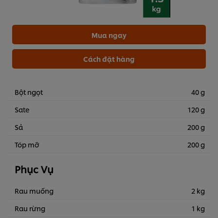
Mua ngay
Cách đặt hàng
Bột ngọt
40 g
Sate
120 g
Sả
200 g
Tóp mỡ
200 g
Phục Vụ
Rau muống
2 kg
Rau rừng
1 kg