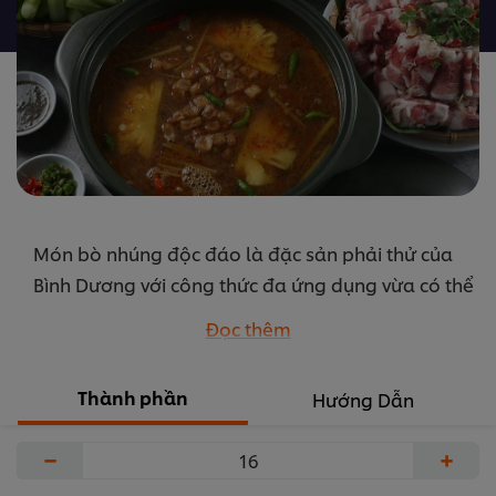
được
gửi
cho
recipe
này
Món bò nhúng độc đáo là đặc sản phải thử của
Bình Dương với công thức đa ứng dụng vừa có thể
làm lẩu, cũng có thể dùng cuốn với bánh tráng ăn
Đọc thêm
kèm rau rừng.Ngoài ra nước dùng có thể nhúng
với bò hay hải sản đều phù hợp. Lẩu với nước
Thành phần
Hướng Dẫn
dùng đậm đà, dậy mùi mắm ruốc nhưng không
quá nồng, beo béo của tóp mỡ và thơm sả.
−
+
...