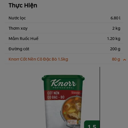
Thực Hiện
Nước lọc
6.80 l
Thơm xay
2 kg
Mắm Ruốc Huế
1.20 kg
Đường cát
200 g
Knorr Cốt Nền Cô Đặc Bò 1.5kg
80 g