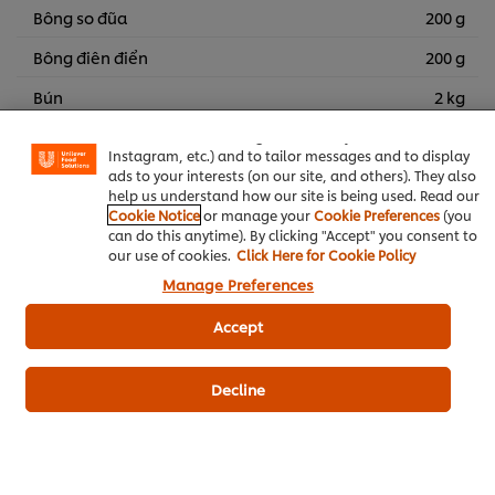
Bông so đũa
200 g
Bông điên điển
200 g
We use cookies (and similar techniques) to improve your
experience on our site. Cookies enable you to enjoy
Bún
2 kg
certain features (like saving your online "shopping
basket"), social sharing functionality (for Facebook,
Bò
2.50 kg
Instagram, etc.) and to tailor messages and to display
ads to your interests (on our site, and others). They also
help us understand how our site is being used. Read our
Thịt Bò
Món chính
Món Việt
Cookie Notice
or manage your
Cookie Preferences
(you
can do this anytime). By clicking "Accept" you consent to
our use of cookies.
Click Here for Cookie Policy
Manage Preferences
Accept
Hãy là người đầu tiên xếp hạng.
Decline
Gửi xếp hạng