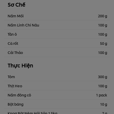
Sơ Chế
Nấm Mối
200 g
Nấm Linh Chi Nâu
100 g
Tần ô
100 g
Cà rốt
50 g
CảI Thảo
100 g
Thực Hiện
Tôm
300 g
Thịt Heo
100 g
Nấm đông cô
1 pack
Bột báng
10 g
Knorr Bột Nêm Hải Sản 1.5kg
7 g