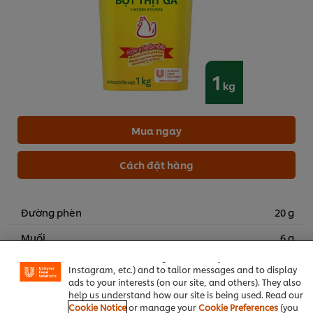
Mua ngay
Cách đặt hàng
Đường phèn
20 g
We use cookies (and similar techniques) to improve your
experience on our site. Cookies enable you to enjoy
Muối
6 g
certain features (like saving your online "shopping
basket"), social sharing functionality (for Facebook,
Hành phi
10 g
Instagram, etc.) and to tailor messages and to display
ads to your interests (on our site, and others). They also
Cần tàu
20 g
help us understand how our site is being used. Read our
Cookie Notice
or manage your
Cookie Preferences
(you