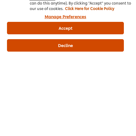
Phục Vụ
can do this anytime). By clicking "Accept" you consent to
our use of cookies.
Click Here for Cookie Policy
Manage Preferences
Bún tươi
350 g
Accept
Hải sản
Món Việt
Món chính
Decline
Bột Hải Sản Knorr
Súp Nền Knorr
Hãy là người đầu tiên xếp hạng.
Gửi xếp hạng