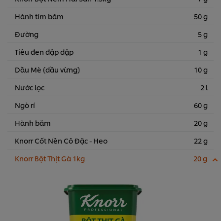
Hành tím băm
50 g
Đường
5 g
Tiêu đen đập dập
1 g
Dầu Mè (dầu vừng)
10 g
Nước lọc
2 l
Ngò rí
60 g
Hành băm
20 g
Knorr Cốt Nền Cô Đặc - Heo
22 g
Knorr Bột Thịt Gà 1kg
20 g