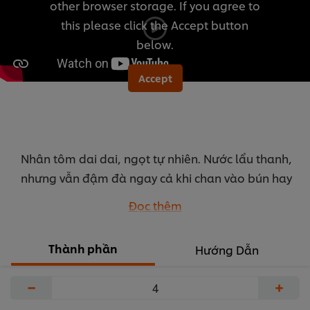
other browser storage. If you agree to
được
this please click the Accept button
gửi
below.
cho
recipe
Accept
này
Nhân tôm dai dai, ngọt tự nhiên. Nước lẩu thanh,
nhưng vẫn đậm đà ngay cả khi chan vào bún hay
ăn kèm với rau, nấm. Một món lẩu vừa dinh
Đọc thêm
dưỡng lại dễ ăn, đáp ứng với khẩu vị đa dạng
của thực khách.
Thành phần
Hướng Dẫn
...
−
+