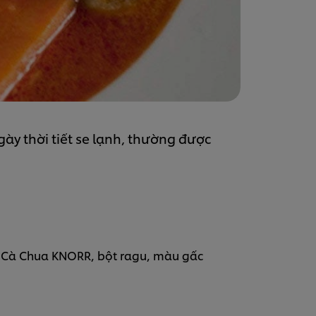
y thời tiết se lạnh, thường được
ốt Cà Chua KNORR, bột ragu, màu gấc