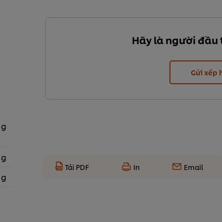
Hãy là người đầu 
Gửi xếp
 g
 g
Tải PDF
In
Email
 g