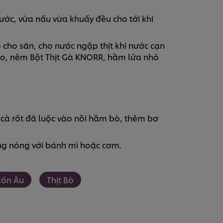
ớc, vừa nấu vừa khuấy đều cho tới khi
o cho săn, cho nước ngập thịt khi nước cạn
o, nêm Bột Thịt Gà KNORR, hầm lửa nhỏ
, cà rốt đã luộc vào nồi hầm bò, thêm bơ
Dùng nóng với bánh mì hoặc cơm.
ón Âu
Thịt Bò