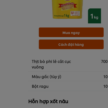
Mua ngay
Cách đặt hàng
Thịt bò phi lê cắt cục
700
vuông
Màu gấc (tùy ý)
10
Bột ragu
10
Hỗn hợp xốt nâu