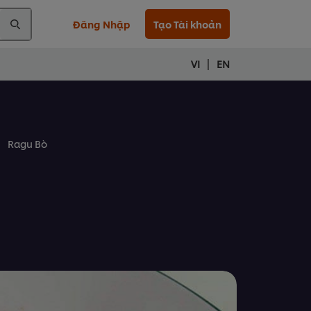
Đăng Nhập
Tạo Tài khoản
|
VI
EN
Ragu Bò