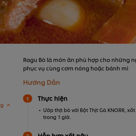
Ragu Bò là món ăn phù hợp cho những ngà
phục vụ cùng cơm nóng hoặc bánh mì
Hướng Dẫn
Thực hiện
 g
Ướp thịt bò với Bột Thịt Gà KNORR, x
trong 1 giờ.
Hỗn hợp xốt nâu