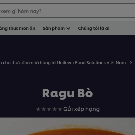
 xem gì hôm nay?
ông thức món ăn
Sản phẩm
Chúng tôi là ai
 cho thực đơn nhà hàng từ Unilever Food Solutions Việt Nam
Ragu Bò
Không
Gửi xếp hạng
có
xếp
hạng