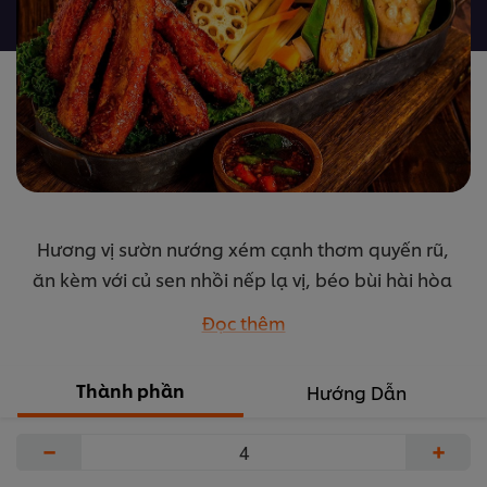
được
gửi
cho
recipe
này
Hương vị sườn nướng xém cạnh thơm quyến rũ,
ăn kèm với củ sen nhồi nếp lạ vị, béo bùi hài hòa
đến khó tin. Sườn Lợn Cháy chắc chắn sẽ làm
Đọc thêm
mềm lòng cả những thực khách khó tính nhất.
...
Thành phần
Hướng Dẫn
−
+