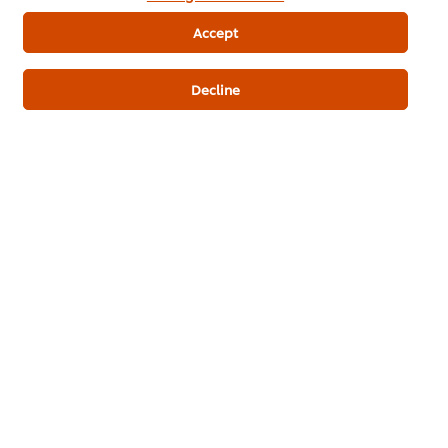
Accept
Món chính
Món Việt
Súp Nền Knorr
Decline
Thịt heo
Hãy là người đầu tiên xếp hạng.
Gửi xếp hạng