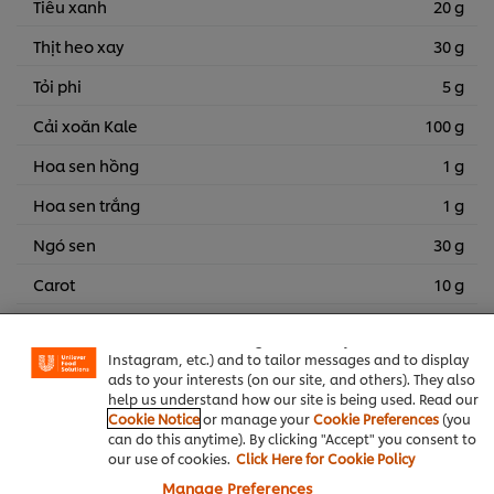
Tiêu xanh
20 g
Thịt heo xay
30 g
Tỏi phi
5 g
Cải xoăn Kale
100 g
Hoa sen hồng
1 g
Hoa sen trắng
1 g
Ngó sen
30 g
We use cookies (and similar techniques) to improve your
Carot
10 g
experience on our site. Cookies enable you to enjoy
certain features (like saving your online "shopping
Dấm trắng
2 g
basket"), social sharing functionality (for Facebook,
Instagram, etc.) and to tailor messages and to display
Củ sen
300 g
ads to your interests (on our site, and others). They also
help us understand how our site is being used. Read our
Xôi
50 g
Cookie Notice
or manage your
Cookie Preferences
(you
can do this anytime). By clicking "Accept" you consent to
Dừa cốt
20 g
our use of cookies.
Click Here for Cookie Policy
Muối tinh
1 g
Manage Preferences