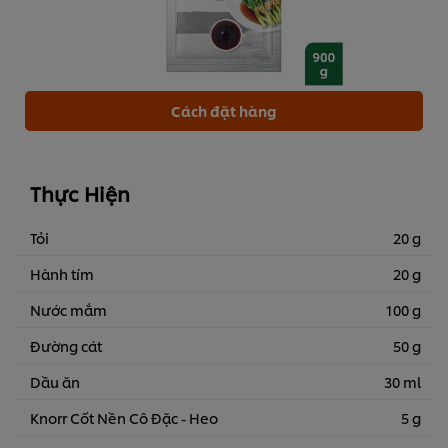
Cách đặt hàng
Thực Hiện
Tỏi
20 g
Hành tím
20 g
Nước mắm
100 g
Đường cát
50 g
Dầu ăn
30 ml
Knorr Cốt Nền Cô Đặc - Heo
5 g