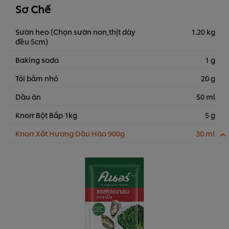
Sơ Chế
Sườn heo (Chọn sườn non,thịt dày
1.20 kg
đều 5cm)
Baking soda
1 g
Tỏi bằm nhỏ
20 g
Dầu ăn
50 ml
Knorr Bột Bắp 1kg
5 g
Knorr Xốt Hương Dầu Hào 900g
30 ml