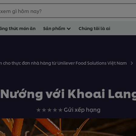
 xem gì hôm nay?
ông thức món ăn
Sản phẩm
Chúng tôi là ai
 cho thực đơn nhà hàng từ Unilever Food Solutions Việt Nam
Nướng với Khoai Lan
Không
Gửi xếp hạng
có
xếp
hạng