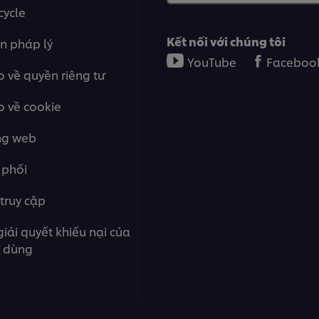
cycle
Kết nối với chúng tôi
n pháp lý
YouTube
Faceboo
 về quyền riêng tư
 về cookie
ng web
 phối
truy cập
giải quyết khiếu nại của
u dùng