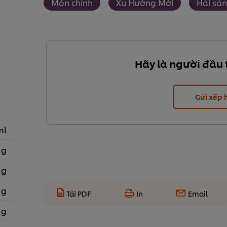
Món chính
Xu Hướng Mới
Hải sản
Hãy là người đầu 
Gửi xếp
ml
 g
 g
 g
Tải PDF
In
Email
 g