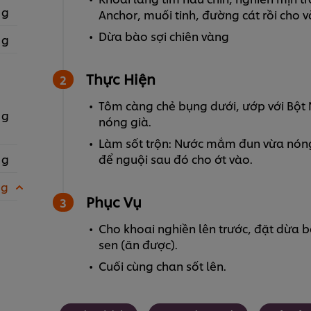
 g
Anchor, muối tinh, đường cát rồi cho 
Dừa bào sợi chiên vàng
 g
Thực Hiện
Tôm càng chẻ bụng dưới, ướp với Bột 
 g
nóng già.
Làm sốt trộn: Nước mắm đun vừa nóng
 g
để nguội sau đó cho ớt vào.
 g
Phục Vụ
Cho khoai nghiền lên trước, đặt dừa b
sen (ăn được).
Cuối cùng chan sốt lên.