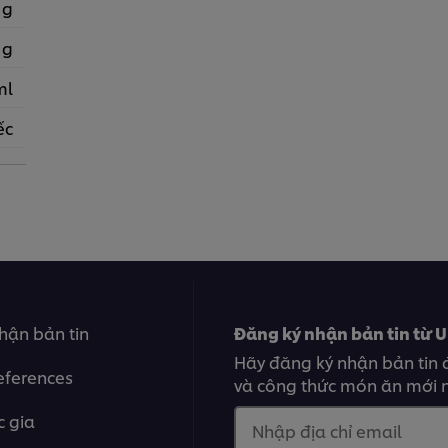
 g
 g
ml
ếc
hận bản tin
Đăng ký nhận bản tin từ U
Hãy đăng ký nhận bản tin 
eferences
và công thức món ăn mới n
 gia
Nhập địa chỉ email