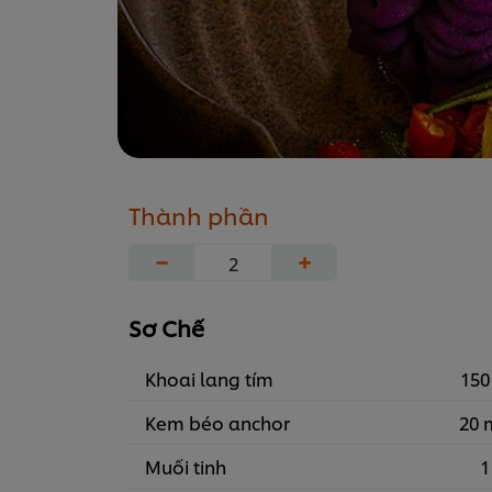
Thành phần
−
+
Sơ Chế
Khoai lang tím
150
Kem béo anchor
20 
Muối tinh
1