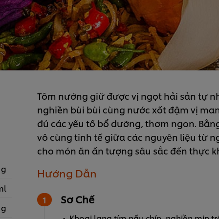
Tôm nướng giữ được vị ngọt hải sản tự nh
nghiền bùi bùi cùng nước xốt đậm vị ma
đủ các yếu tố bổ dưỡng, thơm ngon. Bằng
vô cùng tinh tế giữa các nguyên liệu từ 
cho món ăn ấn tượng sâu sắc đến thực k
 g
Hướng Dẫn
ml
Sơ Chế
 g
Khoai lang tím nấu chín, nghiền mịn 