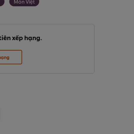
Món Việt
tiên xếp hạng.
 hạng