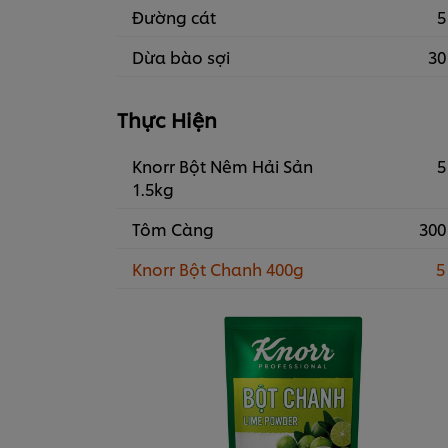
Đường cát
5
Dừa bào sợi
30
Thực Hiện
Knorr Bột Nêm Hải Sản
5
1.5kg
Tôm Càng
300
Knorr Bột Chanh 400g
5