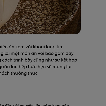
iên ăn kèm với khoai lang tím
ng lại một món ăn với bao gồm đầy
 cách trình bày cũng như sự kết hợp
người đầu bếp hứa hẹn sẽ mang lại
hách thưởng thức.
trộn đều với nguyên liệu gồm kem béo