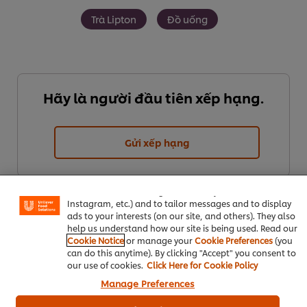
Trà Lipton
Đồ uống
Hãy là người đầu tiên xếp hạng.
Gửi xếp hạng
We use cookies (and similar techniques) to improve your
experience on our site. Cookies enable you to enjoy
certain features (like saving your online "shopping
basket"), social sharing functionality (for Facebook,
Instagram, etc.) and to tailor messages and to display
ads to your interests (on our site, and others). They also
help us understand how our site is being used. Read our
Cookie Notice
or manage your
Cookie Preferences
(you
can do this anytime). By clicking "Accept" you consent to
our use of cookies.
Click Here for Cookie Policy
Tải PDF
Email
Manage Preferences