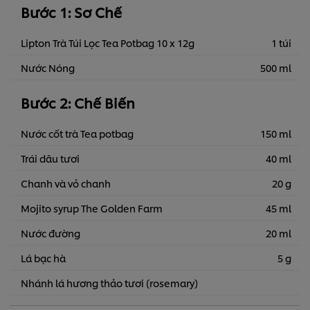
Bước 1: Sơ Chế
Lipton Trà Túi Lọc Tea Potbag 10 x 12g
1 túi
Nước Nóng
500 ml
Bước 2: Chế Biến
Nước cốt trà Tea potbag
150 ml
Trái dâu tươi
40 ml
Chanh và vỏ chanh
20 g
Mojito syrup The Golden Farm
45 ml
Nước đường
20 ml
Lá bạc hà
5 g
Nhánh lá hương thảo tươi (rosemary)