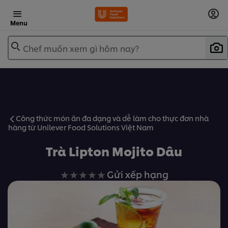
Menu
Chef muốn xem gì hôm nay?
Công thức món ăn đa dạng và dễ làm cho thực đơn nhà
hàng từ Unilever Food Solutions Việt Nam
Trà Lipton Mojito Dâu
Không
Gửi xếp hạng
có
xếp
hạng
nào