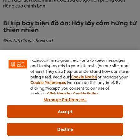
riêng của chính bạn.
Bí kíp bày biện đồ ăn: Hãy lấy cảm hứng từ
thiên nhiên
We use cookies (and similar techniques) to improve
Đầu bếp Travis Swikard
your experience on our site. Cookies enable you to
enjoy certain features (like saving your online
"shopping basket"), social sharing functionality (for
Facebook, Instagram, etc.) and to tailor messages
and to display ads to your interests (on our site, and
others). They also help us understand how our site is
being used. Read our
Cookie Notice
or manage your
Cookie Preferences
(you can do this anytime). By
clicking "Accept" you consent to our use of
cookies.
Click Here for Cookie Policy
Manage Preferences
Đầu bếp Travis Swikard nói về việc chế biến thực phẩm bằng
Accept
đam mê và lấy thiên nhiên làm cảm hứng sáng tác. Bà khuyến
cáo sử dụng những màu sắc phản ánh các mùa và tương phản
với nhau để tạo ra món ăn đậm chất thiên nhiên nhưng vẫn
Decline
đầy thú vị và lôi cuốn.