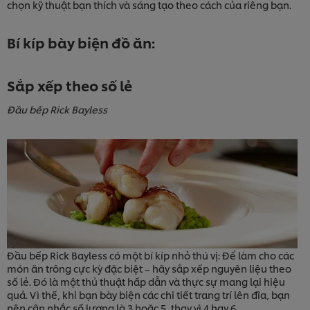
chọn kỹ thuật bạn thích và sáng tạo theo cách của riêng bạn.
Bí kíp bày biện đồ ăn:
Sắp xếp theo số lẻ
Đầu bếp Rick Bayless
Đầu bếp Rick Bayless có một bí kíp nhỏ thú vị: Để làm cho các
món ăn trông cực kỳ đặc biệt – hãy sắp xếp nguyên liệu theo
số lẻ. Đó là một thủ thuật hấp dẫn và thực sự mang lại hiệu
quả. Vì thế, khi bạn bày biện các chi tiết trang trí lên đĩa, bạn
nên cân nhắc số lượng là 3 hoặc 5, thay vì 4 hay 6.