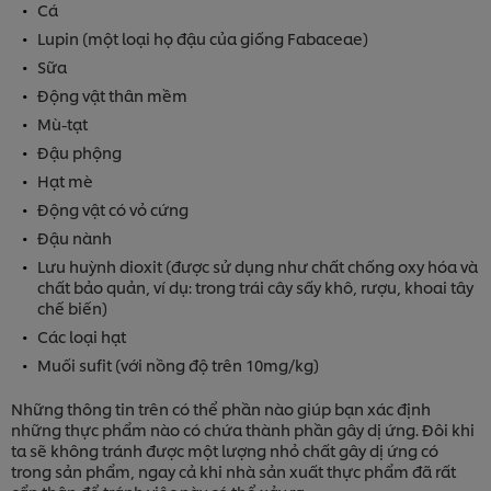
Cá
Lupin (một loại họ đậu của giống Fabaceae)
Sữa
Động vật thân mềm
Mù-tạt
Đậu phộng
Hạt mè
Động vật có vỏ cứng
Đậu nành
Lưu huỳnh dioxit (được sử dụng như chất chống oxy hóa và
chất bảo quản, ví dụ: trong trái cây sấy khô, rượu, khoai tây
chế biến)
Các loại hạt
Muối sufit (với nồng độ trên 10mg/kg)
Những thông tin trên có thể phần nào giúp bạn xác định
những thực phẩm nào có chứa thành phần gây dị ứng. Đôi khi
ta sẽ không tránh được một lượng nhỏ chất gây dị ứng có
trong sản phẩm, ngay cả khi nhà sản xuất thực phẩm đã rất