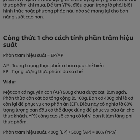
thực phẩm khi mua. Để tìm YP%, điều quan trọng là phải biết
hình thức hoặc phương pháp nấu nào sẽ mang lại cho bạn
năng suất cao hơn.
Công thức 1 cho cách tính phần trăm hiệu
suất
Phần trăm hiệu suất = EP/AP
AP - Trọng Lượng thực phẩm chưa qua chế biến
EP - Trọng lượng thực phẩm đã sơ chế
Ví dụ:
Một con cá nguyên con (AP) 500g chưa được cắt, làm sạch.
Phần thừa cần cắt bỏ tổng cộng là 100g. Bạn có 400g phi lê cá
còn lại để phục vụ cho phần ăn (EP). Điều này có nghĩa là 80%
trọng lượng ban đầu có thể được dùng để phục vụ bữa ăn cho
thực khách. YP% càng cao sẽ càng có lợi vì bạn ít làm lãng phí
thực phẩm.
Phần trăm hiệu suất: 400g (EP) / 500g (AP) = 80% (YP%)