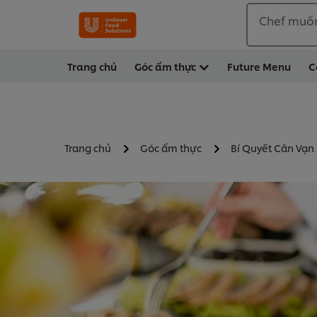
Chef muố
Trang chủ
Góc ẩm thực
Future Menu
C
Trang chủ
Góc ẩm thực
Bí Quyết Cân Vạn