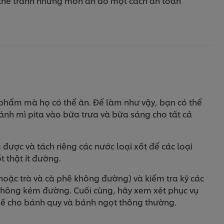
ó thể tránh những món ăn đó một cách an toàn
 phẩm mà họ có thể ăn. Để làm như vậy, bạn có thể
nh mì pita vào bữa trưa và bữa sáng cho tất cả
được và tách riêng các nước loại xốt để các loại
t thật ít đường.
oặc trà và cà phê không đường) và kiểm tra kỹ các
 không kém đường. Cuối cùng, hãy xem xét phục vụ
thế cho bánh quy và bánh ngọt thông thường.