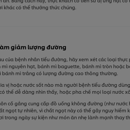
 ăn. Bằng cách này, thực khách có tiền sử dị ứng hạt c
i khác có thể thưởng thức chúng.
 làm giảm lượng đường
u của bệnh nhân tiểu đường, hãy xem xét các loại thực
 mì nguyên hạt, bánh mì baguette, bánh mì tròn hoặc bá
 vì bánh mì trắng có lượng đường cao thông thường.
 gia vị hoặc nước sốt nào mà người bệnh tiểu đường dùng 
có thể dễ dàng nhìn thấy, hoặc pha chế mọi loại nước xố
luôn cố gắng cung cấp đồ uống không đường (như nước h
ất ngọt tự nhiên, vì chất ngọt này có thể gây nguy hiểm
 tươi trong ngày sự kiện như món ăn nhẹ lành mạnh thay 