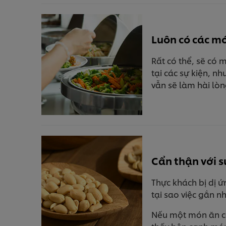
Luôn có các m
Rất có thể, sẽ có 
tại các sự kiện, n
vẫn sẽ làm hài lò
Cẩn thận với s
Thực khách bị dị ứ
tại sao việc gắn 
Nếu một món ăn có 