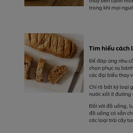
thấy bên cạnh món
trong khi mọi ngườ
Tìm hiểu cách
Để đáp ứng nhu cầ
chọn phục vụ bánh
các đại biểu thay
Chỉ rõ bất kỳ loại
nước xốt ít đường 
Đối với đồ uống, 
đồ uống có sẵn ch
các loại trái cây