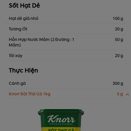
Sốt Hạt Dẻ
Hạt dẻ giã nhỏ
100 g
Tương Ớt
20 g
Hỗn Hợp Nước Mắm (2 Đường : 1
50 g
Mắm)
Tỏi xay
20 g
Thực Hiện
Cánh gà
300 g
Knorr Bột Thịt Gà 1kg
5 g