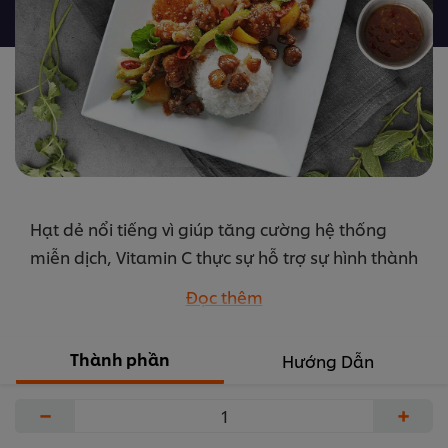
được
gửi
cho
recipe
này
Hạt dẻ nổi tiếng vì giúp tăng cường hệ thống
miễn dịch, Vitamin C thực sự hỗ trợ sự hình thành
các mạch máu, sụn, cơ và collagen trên khắp cơ
Đọc thêm
thể. Cánh gà nướng được kết hợp với nước sốt
hạt dẻ thơm ngon, dùng với cơm và rau củ xào là
Thành phần
Hướng Dẫn
1 ý tưởng tuyệt vời cho thực đơn của bạn.
...
−
+