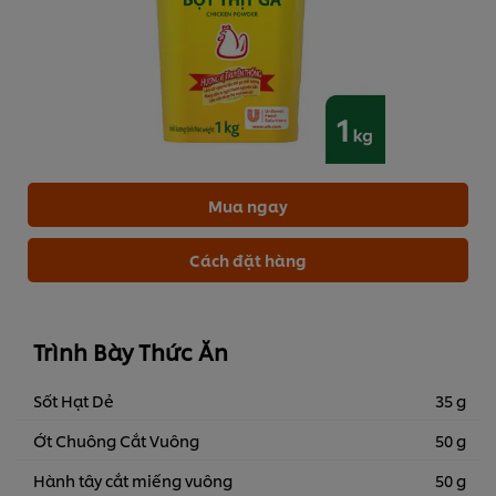
Mua ngay
Cách đặt hàng
Trình Bày Thức Ăn
Sốt Hạt Dẻ
35 g
Ớt Chuông Cắt Vuông
50 g
Hành tây cắt miếng vuông
50 g