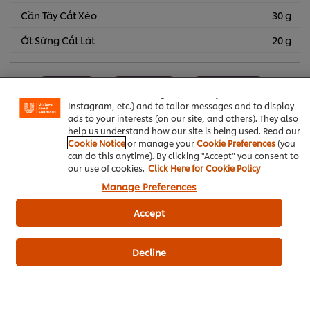
Cần Tây Cắt Xéo
30 g
Ớt Sừng Cắt Lát
20 g
We use cookies (and similar techniques) to improve your
experience on our site. Cookies enable you to enjoy
certain features (like saving your online "shopping
Món Việt
Món chính
Thịt Vịt & Gà
basket"), social sharing functionality (for Facebook,
Instagram, etc.) and to tailor messages and to display
Rau & Hoa Quả
Bột Thịt Gà Knorr
ads to your interests (on our site, and others). They also
help us understand how our site is being used. Read our
Cookie Notice
or manage your
Cookie Preferences
(you
Xanh Ngon Khỏe
can do this anytime). By clicking "Accept" you consent to
our use of cookies.
Click Here for Cookie Policy
Manage Preferences
Accept
Hãy là người đầu tiên xếp hạng.
Decline
Gửi xếp hạng