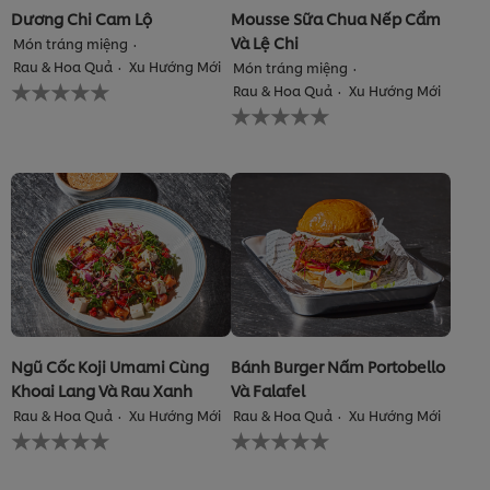
Dương Chi Cam Lộ
Mousse Sữa Chua Nếp Cẩm
Và Lệ Chi
Món tráng miệng
Rau & Hoa Quả
Xu Hướng Mới
Món tráng miệng
Không
Rau & Hoa Quả
Xu Hướng Mới
có
Không
xếp
có
hạng
xếp
nào
hạng
được
nào
gửi
được
cho
gửi
recipe
cho
này
recipe
này
Ngũ Cốc Koji Umami Cùng
Bánh Burger Nấm Portobello
Khoai Lang Và Rau Xanh
Và Falafel
Rau & Hoa Quả
Xu Hướng Mới
Rau & Hoa Quả
Xu Hướng Mới
Không
Không
có
có
xếp
xếp