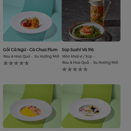
nào
gửi
được
cho
gửi
recipe
cho
này
recipe
này
Gỏi Cá Ngừ - Cà Chua Plum
Súp Sushi Và Trà
Rau & Hoa Quả
Xu Hướng Mới
Món khai vị / Súp
Không
Rau & Hoa Quả
Xu Hướng Mới
có
Không
xếp
có
hạng
xếp
nào
hạng
được
nào
gửi
được
cho
gửi
recipe
cho
này
recipe
này