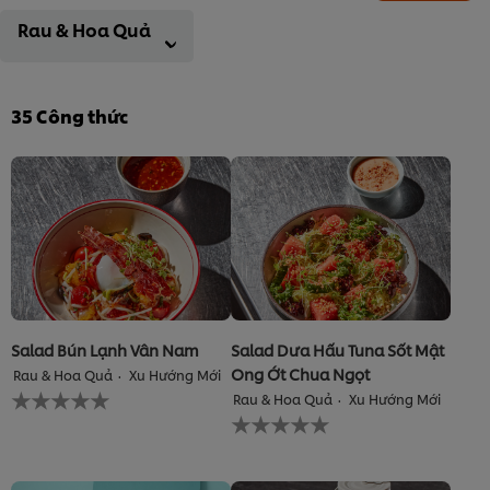
Rau & Hoa Quả
35
Công thức
Salad Bún Lạnh Vân Nam
Salad Dưa Hấu Tuna Sốt Mật
Ong Ớt Chua Ngọt
Rau & Hoa Quả
Xu Hướng Mới
Không
Rau & Hoa Quả
Xu Hướng Mới
có
Không
xếp
có
hạng
xếp
nào
hạng
được