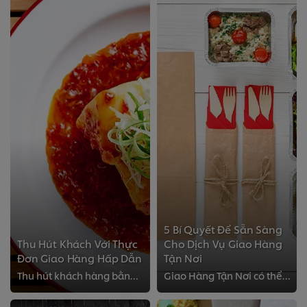
5 Bí Quyết Để Sẵn Sàng
Thu Hút Khách Với Thực
Cho Dịch Vụ Giao Hàng
Đơn Giao Hàng Hấp Dẫn
Tận Nơi
Thu hút khách hàng bằng cách sử dụng thực đơn gồm các món ăn vừa hấp dẫn, vừa tiện lợi cho việc đặt thức ăn giao tại nhà hơn.
Giao Hàng Tận Nơi có thể là giải pháp đầy hứa hẹn để tăng doanh thu cho nhà hàng, quán ăn của bạn. Hãy trả lời 5 câu hỏi bên dư...