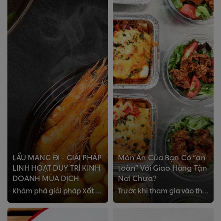
LẨU MANG ĐI - GIẢI PHÁP
Món Ăn Của Bạn Có “an
LINH HOẠT DUY TRÌ KINH
toàn” Với Giao Hàng Tận
DOANH MÙA DỊCH
Nơi Chưa?
Khám phá giải pháp Xốt Nước Xương và Xốt Lẩu từ UFS Việt Nam để vận hành kinh doanh hiệu quả, đặc biệt phù hợp với hình thức ki...
Trước khi tham gia vào thị trường Giao Thức Ăn Tận Nơi, đây là 5 mẹo giữ an toàn cho món ăn mà bạn cần biết.