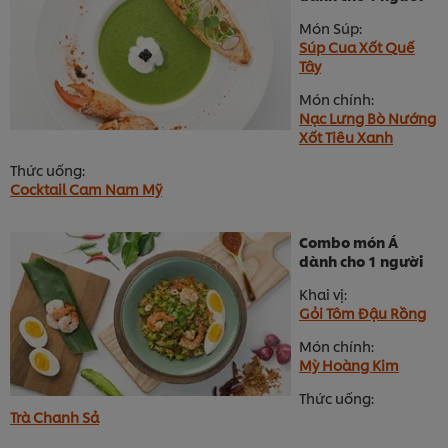
Món Súp:
Súp Cua Xốt Quế
Tây
Món chính:
Nạc Lưng Bò Nướng
Xốt Tiêu Xanh
Thức uống:
Cocktail Cam Nam Mỹ
Combo món Á
dành cho 1 người
Khai vị:
Gỏi Tôm Đậu Rồng
Món chính:
Mỳ Hoàng Kim
Thức uống:
Trà Chanh Sả