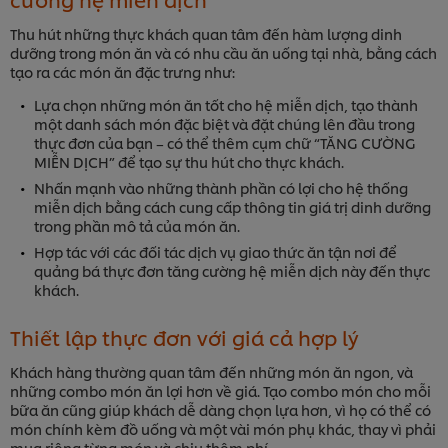
Thu hút những thực khách quan tâm đến hàm lượng dinh
dưỡng trong món ăn và có nhu cầu ăn uống tại nhà, bằng cách
tạo ra các món ăn đặc trưng như:
Lựa chọn những món ăn tốt cho hệ miễn dịch, tạo thành
một danh sách món đặc biệt và đặt chúng lên đầu trong
thực đơn của bạn – có thể thêm cụm chữ “TĂNG CƯỜNG
MIỄN DỊCH” để tạo sự thu hút cho thực khách.
Nhấn mạnh vào những thành phần có lợi cho hệ thống
miễn dịch bằng cách cung cấp thông tin giá trị dinh dưỡng
trong phần mô tả của món ăn.
Hợp tác với các đối tác dịch vụ giao thức ăn tận nơi để
quảng bá thực đơn tăng cường hệ miễn dịch này đến thực
khách.
Thiết lập thực đơn với giá cả hợp lý
Khách hàng thường quan tâm đến những món ăn ngon, và
những combo món ăn lợi hơn về giá. Tạo combo món cho mỗi
bữa ăn cũng giúp khách dễ dàng chọn lựa hơn, vì họ có thể có
món chính kèm đồ uống và một vài món phụ khác, thay vì phải
mua riêng từng món và chịu thêm phí.