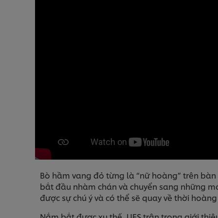
Bò hầm vang đỏ từng là “nữ hoàng” trên bàn ă
bắt đầu nhàm chán và chuyển sang những món
được sự chú ý và có thể sẽ quay về thời hoàn
Nắm bắt được xu thế, UFS trân trọng giới th