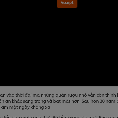
Accept
n vào thời đại mà những quán rượu nhỏ vẫn còn thịnh hà
 ăn khác sang trọng và bắt mắt hơn. Sau hơn 30 năm bị
g kim một ngày không xa
iệu đến bạn một công thức Bò hầm vang đỏ mới. Bên cạnh