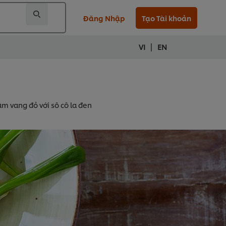
Đăng Nhập
Tạo Tài khoản
|
VI
EN
m vang đỏ với sô cô la đen