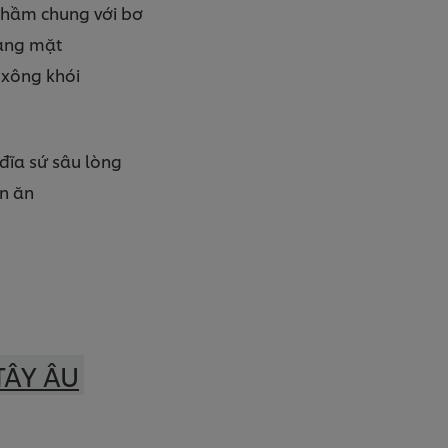
ó hầm chung với bơ
vàng mặt
 xông khói
đĩa sứ sâu lòng
ón ăn
TÂY ÂU