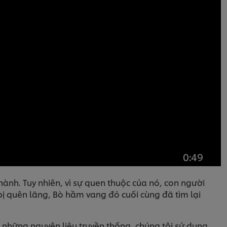
0:49
nh. Tuy nhiên, vì sự quen thuộc của nó, con người
 quên lãng, Bò hầm vang đỏ cuối cùng đã tìm lại
 những nguyên liệu truyền thống, chúng tôi sử dụng