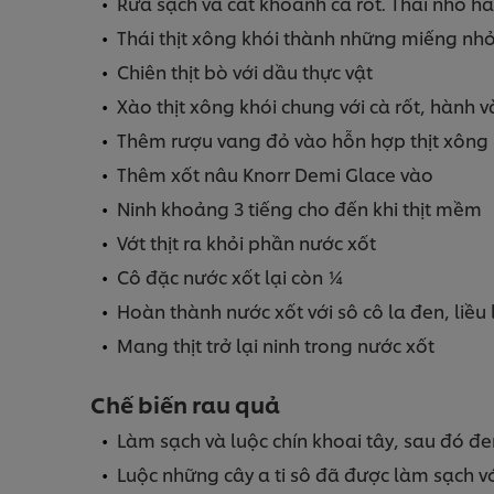
Rửa sạch và cắt khoanh cà rốt. Thái nhỏ hà
Thái thịt xông khói thành những miếng nh
Chiên thịt bò với dầu thực vật
Xào thịt xông khói chung với cà rốt, hành và
Thêm rượu vang đỏ vào hỗn hợp thịt xông 
Thêm xốt nâu Knorr Demi Glace vào
Ninh khoảng 3 tiếng cho đến khi thịt mềm
Vớt thịt ra khỏi phần nước xốt
Cô đặc nước xốt lại còn ¼
Hoàn thành nước xốt với sô cô la đen, liều 
Mang thịt trở lại ninh trong nước xốt
Chế biến rau quả
Làm sạch và luộc chín khoai tây, sau đó 
Luộc những cây a ti sô đã được làm sạch v