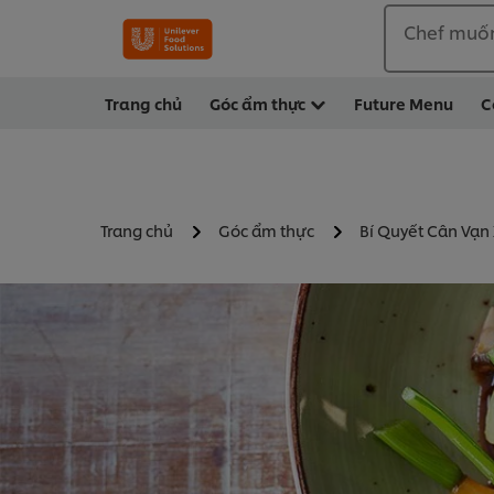
Chef muố
Trang chủ
Góc ẩm thực
Future Menu
C
Trang chủ
Góc ẩm thực
Bí Quyết Cân Vạn