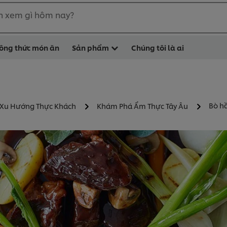
n xem gì hôm nay?
ông thức món ăn
Sản phẩm
Chúng tôi là ai
Bò hầ
 Xu Hướng Thực Khách
Khám Phá Ẩm Thực Tây Âu