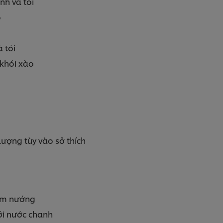
nh và tỏi
ỏ
 tỏi
khói xào
lượng tùy vào sở thích
đem nướng
ới nước chanh