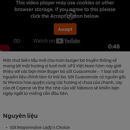
This video player may use cookies or other
browser storage. If you agree to this please
click the Accept button below.
Accept
0:48
Một chút biến tấu mới cho món burger bò truyền thống sẽ
mang tới một hương vị tươi mới. UFS Việt Nam hôm nay giới
thiệu với các bạn món Buger bò sốt Guacomole – 1 loại sốt có
nguyên liệu chính làm từ trái bơ. Sốt Guacomole có nguồn gốc
từ Mexico hòa quyện cùng các hương vị chua của chanh, cay
của ớt Cayene và the the nhẹ của sốt Tabasco sẽ khiến bạn
ngây ngất từ miếng cắn đầu tiên.
Nguyên liệu
Sốt Mayonnaise Lady’s Choice