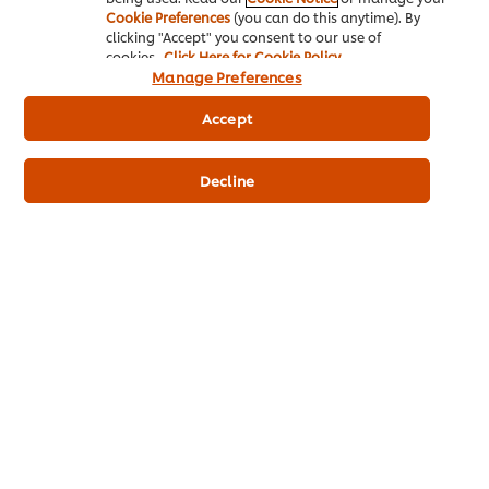
thơm nướng và hỗn hợp sốt đã trộn ban đầu. Ăn kèm thêm
Cookie Preferences
(you can do this anytime). By
khoai tây chiên.
clicking "Accept" you consent to our use of
cookies.
Click Here for Cookie Policy
Manage Preferences
Accept
Trở về
KHÁM PHÁ ẨM THỰC TÂY
ÂU
Decline
Bài viết liên quan
Trang chủ