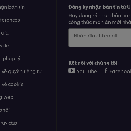
ận bản tin
Đăng ký nhận bản tin từ U
Hãy đăng ký nhận bản tin 
ferences
công thức món ăn mới nhất
 gia
Nhập địa chỉ email
ycle
n pháp lý
Kết nối với chúng tôi
về quyền riêng tư
YouTube
Faceboo
 về cookie
ng web
phối
ruy cập