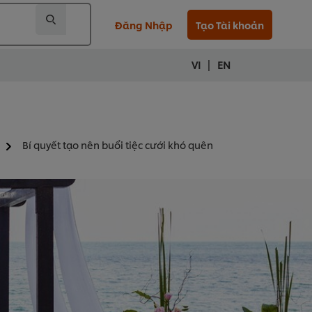
Đăng Nhập
Tạo Tài khoản
|
VI
EN
Bí quyết tạo nên buổi tiệc cưới khó quên