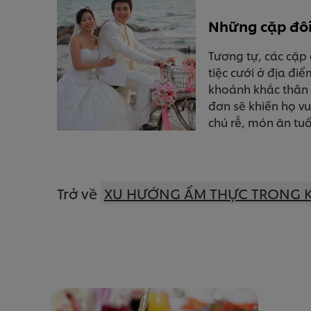
Những cặp đôi 
Tương tự, các cặp 
tiệc cưới ở địa đi
khoảnh khắc thân 
đơn sẽ khiến họ v
chú rễ, món ăn tu
Trở về
XU HƯỚNG ẨM THỰC TRONG 