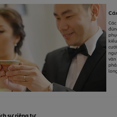
Các
Các 
đúng
phụ
kiể
cướ
ngườ
văn
phải
lon
ch sự riêng tư