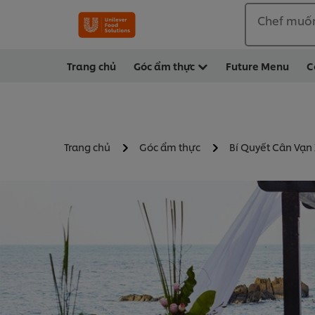
Chef muố
Trang chủ
Góc ẩm thực
Future Menu
C
Trang chủ
Góc ẩm thực
Bí Quyết Cân Vạn