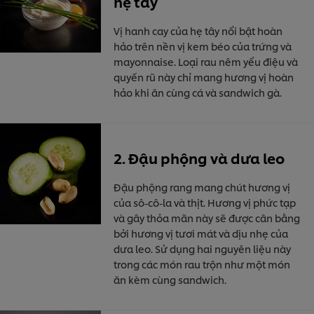
hẹ tây
Vị hanh cay của hẹ tây nổi bật hoàn
hảo trên nền vị kem béo của trứng và
mayonnaise. Loại rau nêm yểu điệu và
quyến rũ này chỉ mang hương vị hoàn
hảo khi ăn cùng cá và sandwich gà.
2. Đậu phộng và dưa leo
Đậu phộng rang mang chút hương vị
của sô-cô-la và thịt. Hương vị phức tạp
và gây thỏa mãn này sẽ được cân bằng
bởi hương vị tươi mát và dịu nhẹ của
dưa leo. Sử dụng hai nguyên liệu này
trong các món rau trộn như một món
ăn kèm cùng sandwich.