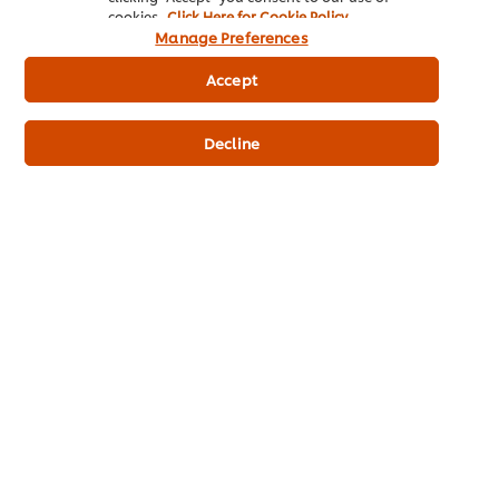
Hương vị thảo mộc của dầu olive
cookies.
Click Here for Cookie Policy
nguyên chất làm nổi bật vị vanilla,
Manage Preferences
khiến món ăn mang chút vị mặn. Sự
kết nợp này sẽ tuyệt vời hơn nếu được
Accept
thêm vào chút muối.
Decline
5. Nấm truýp và trứng
Bạn có biết nếu cất một số loại nấm
truýp gần các quả trứng sẽ làm giảm
mùi tanh của lòng trắng? Để nâng tầm
món trứng khuấy, hãy bào chút nấm
truýp tươi cho lên mặt và để thực
khách của bạn thèm thuồng.
Bài viết liên quan