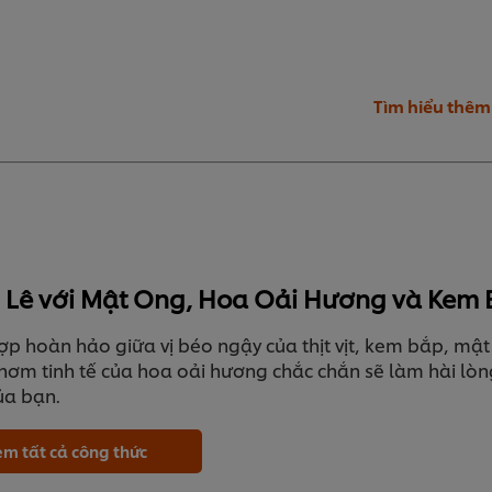
Tìm hiểu thêm
hi Lê với Mật Ong, Hoa Oải Hương và Kem
ợp hoàn hảo giữa vị béo ngậy của thịt vịt, kem bắp, mật
hơm tinh tế của hoa oải hương chắc chắn sẽ làm hài lòn
ủa bạn.
m tất cả công thức