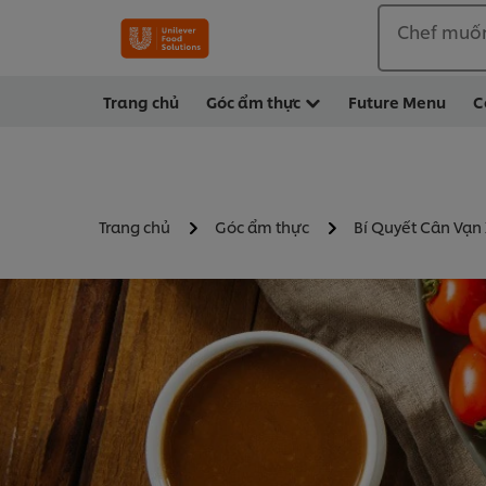
Chef muố
Trang chủ
Góc ẩm thực
Future Menu
C
Trang chủ
Góc ẩm thực
Bí Quyết Cân Vạn