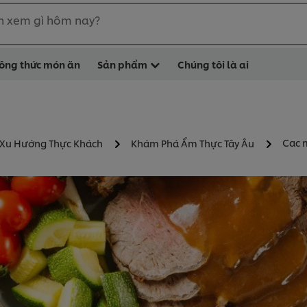
n xem gì hôm nay?
ông thức món ăn
Sản phẩm
Chúng tôi là ai
Cac 
 Xu Hướng Thực Khách
Khám Phá Ẩm Thực Tây Âu