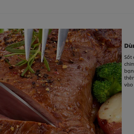
Dùn
Sốt
chim
bạn 
thêm
vào 