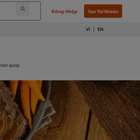
Đăng Nhập
Tạo Tài khoản
|
VI
EN
mon quay