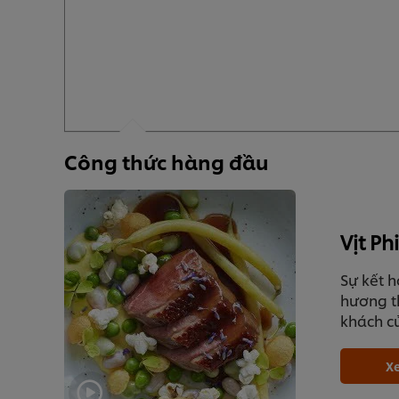
Công thức hàng đầu
Vịt P
Sự kết h
hương t
khách c
Xe