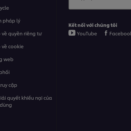
ycle
n pháp lý
Kết nối với chúng tôi
về quyền riêng tư
YouTube
Faceboo
 về cookie
ng web
phối
ruy cập
iải quyết khiếu nại của
 dùng