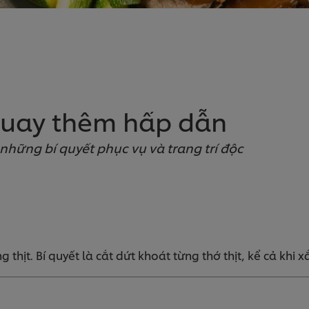
 quay thêm hấp dẫn
hững bí quyết phục vụ và trang trí độc
hịt. Bí quyết là cắt dứt khoát từng thớ thịt, kể cả khi xắ