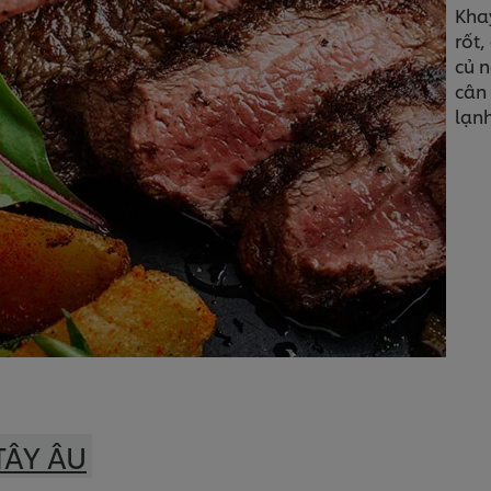
Kha
rốt,
củ n
cân
lạn
TÂY ÂU