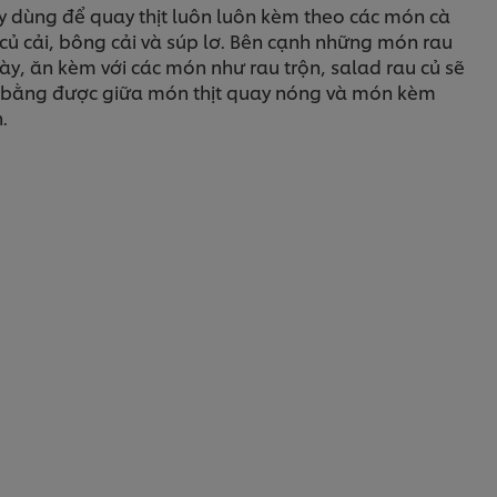
y dùng để quay thịt luôn luôn kèm theo các món cà
 củ cải, bông cải và súp lơ. Bên cạnh những món rau
ày, ăn kèm với các món như rau trộn, salad rau củ sẽ
 bằng được giữa món thịt quay nóng và món kèm
h.