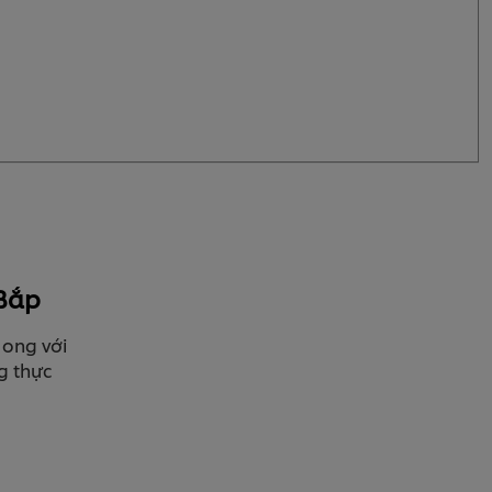
 Bắp
 ong với
g thực