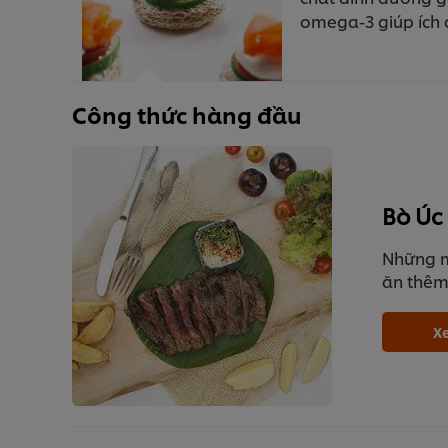
omega-3 giúp ích 
Công thức hàng đầu
Bò Úc
Những m
ăn thêm
Xe