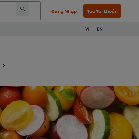
Đăng Nhập
Tạo Tài khoản
|
VI
EN