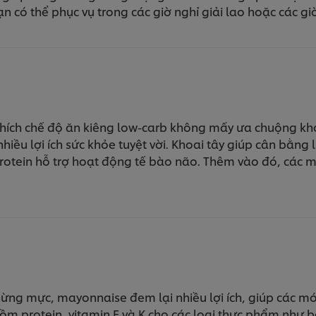
 có thể phục vụ trong các giờ nghỉ giải lao hoặc các gi
hích chế độ ăn kiêng low-carb không mấy ưa chuộng khoa
nhiều lợi ích sức khỏe tuyệt vời. Khoai tây giúp cân bằn
rotein hỗ trợ hoạt động tế bào não. Thêm vào đó, các m
hừng mực, mayonnaise đem lại nhiều lợi ích, giúp các m
ồm protein, vitamin E và K cho các loại thực phẩm như b