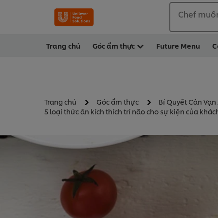
Chef muố
Trang chủ
Góc ẩm thực
Future Menu
C
Trang chủ
Góc ẩm thực
Bí Quyết Cân Vạn
5 loại thức ăn kích thích trí não cho sự kiện của kh