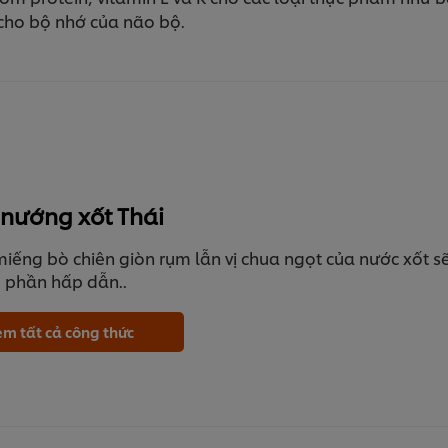
cho bộ nhớ của não bộ.
 nướng xốt Thái
iếng bò chiên giòn rụm lẫn vị chua ngọt của nước xốt 
 phần hấp dẫn..
m tất cả công thức