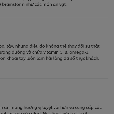
ờ brainstorm như các món ăn vặt.
i tây, nhưng điều đó không thể thay đổi sự thật
g lượng đường và chứa vitamin C, B, omega-3,
ón khoai tây luôn làm hài lòng đa số thực khách.
ón ăn mang hương vị tuyệt vời hơn và cung cấp các
ánh mì kẹp và salad. Nó cũng chứa các axit