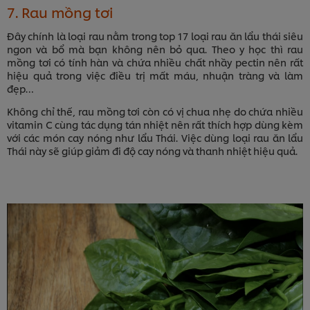
7. Rau mồng tơi
Đây chính là loại rau nằm trong top 17 loại rau ăn lẩu thái siêu
ngon và bổ mà bạn không nên bỏ qua. Theo y học thì rau
mồng tơi có tính hàn và chứa nhiều chất nhầy pectin nên rất
hiệu quả trong việc điều trị mất máu, nhuận tràng và làm
đẹp…
Không chỉ thế, rau mồng tơi còn có vị chua nhẹ do chứa nhiều
vitamin C cùng tác dụng tán nhiệt nên rất thích hợp dùng kèm
với các món cay nóng như lẩu Thái. Việc dùng loại rau ăn lẩu
Thái này sẽ giúp giảm đi độ cay nóng và thanh nhiệt hiệu quả.