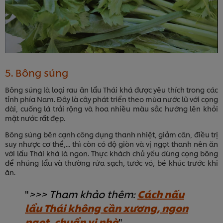
5. Bông súng
Bông súng là loại rau ăn lẩu Thái khá được yêu thích trong các
tỉnh phía Nam. Đây là cây phát triển theo mùa nước lũ với cọng
dài, cuống lá trải rộng và hoa nhiều màu sắc hướng lên khỏi
mặt nước rất đẹp.
Bông súng bên cạnh công dụng thanh nhiệt, giảm cân, điều trị
suy nhược cơ thể,... thì còn có độ giòn và vị ngọt thanh nên ăn
với lẩu Thái khá là ngon. Thực khách chủ yếu dùng cọng bông
để nhúng lẩu và thường rửa sạch, tước vỏ, bẻ khúc trước khi
ăn.
>>> Tham khảo thêm:
Cách nấu
lẩu Thái không cần xương, ngon
ngọt, chuẩn vị nhà