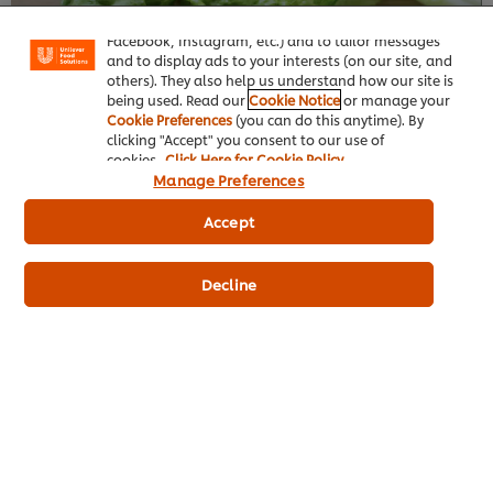
enjoy certain features (like saving your online
"shopping basket"), social sharing functionality (for
Facebook, Instagram, etc.) and to tailor messages
and to display ads to your interests (on our site, and
others). They also help us understand how our site is
being used. Read our
Cookie Notice
or manage your
Cookie Preferences
(you can do this anytime). By
clicking "Accept" you consent to our use of
cookies.
Click Here for Cookie Policy
Manage Preferences
Accept
Decline
9. Rau cải bẹ
Rau cải bẹ với thành phần chủ yếu là mù tạt nên sở hữu vị cay
nồng đặc trưng, rất thích hợp để dùng kèm với món lẩu Thái
hải sản. Ngoài việc là rau ăn lẩu Thái siêu ngon thì rau cải bẹ
còn rất tốt cho máu và ngăn ngừa lão hóa nhờ giàu axit folic.
>>> Có thể bạn sẽ thích:
Hướng
dẫn cách nấu lẩu Thái bằng gói