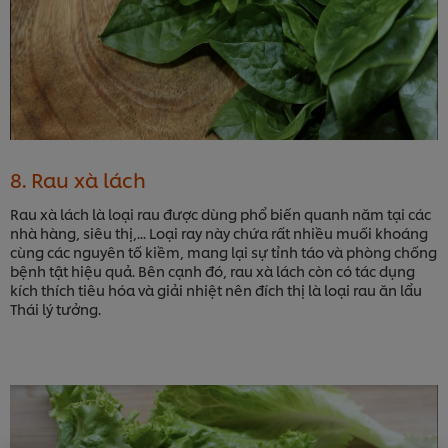
8. Rau xà lách
Rau xà lách là loại rau được dùng phổ biến quanh năm tại các
nhà hàng, siêu thị,... Loại ray này chứa rất nhiều muối khoáng
cùng các nguyên tố kiềm, mang lại sự tỉnh táo và phòng chống
bệnh tật hiệu quả. Bên cạnh đó, rau xà lách còn có tác dụng
kích thích tiêu hóa và giải nhiệt nên đích thị là loại rau ăn lẩu
Thái lý tưởng.
We use cookies (and similar techniques) to improve
your experience on our site. Cookies enable you to