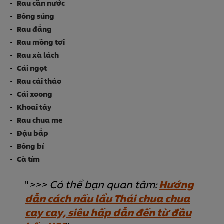
Rau cần nước
Bông súng
Rau đắng
Rau mồng tơi
Rau xà lách
Cải ngọt
Rau cải thảo
Cải xoong
Khoai tây
Rau chua me
Đậu bắp
Bông bí
Cà tím
>>> Có thể bạn quan tâm:
Hướng
dẫn cách nấu lẩu Thái chua chua
cay cay, siêu hấp dẫn đến từ đầu