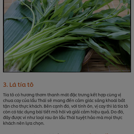
3. Lá tía tô
Tía tô có hương thơm thanh mát đặc trưng kết hợp cùng vị
chua cay của lẩu Thái sẽ mang đến cảm giác sảng khoái bất
tận cho thực khách. Bên cạnh đó, với tính ôn, vị cay thì lá tía tô
còn có tác dụng bài tiết mồ hôi và giải cảm hiệu quả. Do đó,
đây được ví như loại rau ăn lẩu Thái tuyệt hảo mà mọi thực
khách nên lựa chọn.