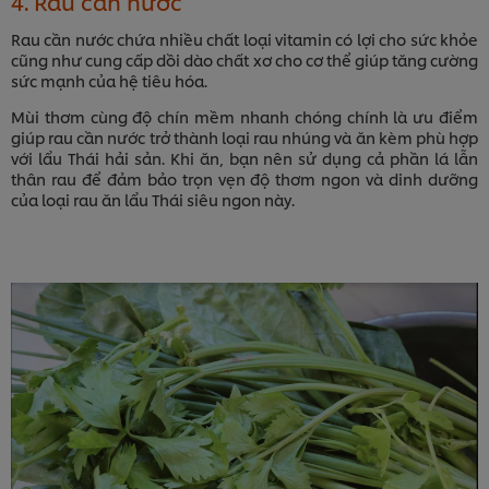
4. Rau cần nước
Rau cần nước chứa nhiều chất loại vitamin có lợi cho sức khỏe
cũng như cung cấp dồi dào chất xơ cho cơ thể giúp tăng cường
sức mạnh của hệ tiêu hóa.
Mùi thơm cùng độ chín mềm nhanh chóng chính là ưu điểm
giúp rau cần nước trở thành loại rau nhúng và ăn kèm phù hợp
với lẩu Thái hải sản. Khi ăn, bạn nên sử dụng cả phần lá lẫn
thân rau để đảm bảo trọn vẹn độ thơm ngon và dinh dưỡng
của loại rau ăn lẩu Thái siêu ngon này.