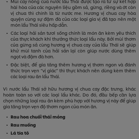
Mùi cay nồng của nước lẩu Thái được tạo ra từ sự kết hợp
hài hòa của các nguyên liệu gồm sả, gừng, riềng và ớt còn
vị chua thì chính là từ nước me. Hương vị chua cay hòa
quyện cùng sự đậm đà của các loại gia vị đã tạo nên một
món lẩu Thái siêu hấp dẫn.
Các loại hải sản tươi sống chính là món ăn kèm yêu thích
của thực khách khi thưởng thức loại lẩu này. Bởi mùi thơm
của gừng sả cùng hương vị chua cay của lẩu Thái sẽ giúp
khử mùi tanh của hải sản lại còn giúp nước dùng thêm
ngọt và đậm đà hơn.
Đặc biệt, để gia tăng thêm hương vị thơm ngon và đánh
thức trọn vẹn “vị giác” thì thực khách nên dùng kèm thêm
các loại rau ăn lẩu Thái.
Vì nước lẩu Thái sở hữu hương vị chua cay đặc trưng, khác
hoàn toàn so với các loại lẩu khác. Do đó, đầu bếp cần lựa
chọn những loại rau ăn kèm phù hợp với hương vị này để giúp
gia tăng trọn vẹn độ thơm ngon của món ăn.
Rau hoa chuối thái mỏng
Rau muống
Lá tía tô