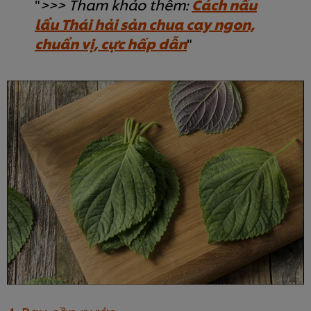
>>> Tham khảo thêm:
Cách nấu
lẩu Thái hải sản chua cay ngon,
chuẩn vị, cực hấp dẫn