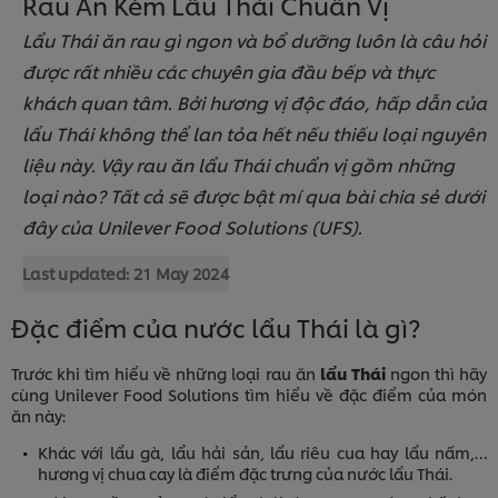
Rau Ăn Kèm Lẩu Thái Chuẩn Vị
Lẩu Thái ăn rau gì ngon và bổ dưỡng luôn là câu hỏi
được rất nhiều các chuyên gia đầu bếp và thực
khách quan tâm. Bởi hương vị độc đáo, hấp dẫn của
lẩu Thái không thể lan tỏa hết nếu thiếu loại nguyên
liệu này. Vậy rau ăn lẩu Thái chuẩn vị gồm những
loại nào? Tất cả sẽ được bật mí qua bài chia sẻ dưới
đây của Unilever Food Solutions (UFS).
Last updated:
21 May 2024
Đặc điểm của nước lẩu Thái là gì?
Trước khi tìm hiểu về những loại rau ăn
lẩu Thái
ngon thì hãy
cùng Unilever Food Solutions tìm hiểu về đặc điểm của món
ăn này:
Khác với lẩu gà, lẩu hải sản, lẩu riêu cua hay lẩu nấm,…
hương vị chua cay là điểm đặc trưng của nước lẩu Thái.