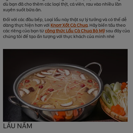
dù bạn đã cho thêm các loại thịt, cá viên, rau vào nhiều lần
xuyên suốt bữa ăn.
Đối với các đầu bếp, Loại lẩu này thật sự lý tưởng và có thể dễ
dàng thực hiện hơn với
Knorr Xốt Cà Chua
. Hãy biến tấu theo
các riêng của bạn từ
công thức Lẩu Cà Chua Bò Mỹ
sau đây của
chúng tôi để tạo ấn tượng với thực khách của mình nhé
LẨU NẤM