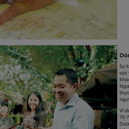
Dò
Sự k
vực 
khác
Nga
thực
ngư
Ví d
70-7
Dươn