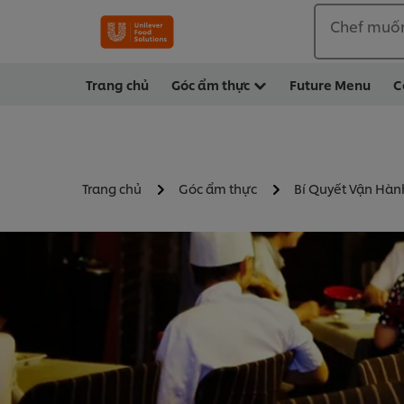
Chef muố
Trang chủ
Góc ẩm thực
Future Menu
C
Trang chủ
Góc ẩm thực
Bí Quyết Vận Hà