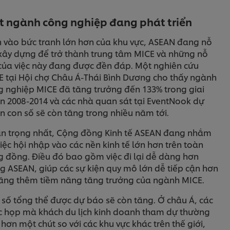
 ngành công nghiệp đang phát triển
n vào bức tranh lớn hơn của khu vực, ASEAN đang nỗ
 xây dựng để trở thành trung tâm MICE và những nỗ
 của việc này đang được đền đáp. Một nghiên cứu
E tại Hội chợ Châu Á-Thái Bình Dương cho thấy ngành
g nghiệp MICE đã tăng trưởng đến 133% trong giai
n 2008-2014 và các nhà quan sát tại EventNook dự
 con số sẽ còn tăng trong nhiều năm tới.
n trọng nhất, Cộng đồng Kinh tế ASEAN đang nhắm
việc hội nhập vào các nền kinh tế lớn hơn trên toàn
g đồng. Điều đó bao gồm việc đi lại dễ dàng hơn
g ASEAN, giúp các sự kiện quy mô lớn dễ tiếp cận hơn
tăng thêm tiềm năng tăng trưởng của ngành MICE.
 số tổng thể được dự báo sẽ còn tăng. Ở châu Á, các
c họp mà khách du lịch kinh doanh tham dự thường
hơn một chút so với các khu vực khác trên thế giới,