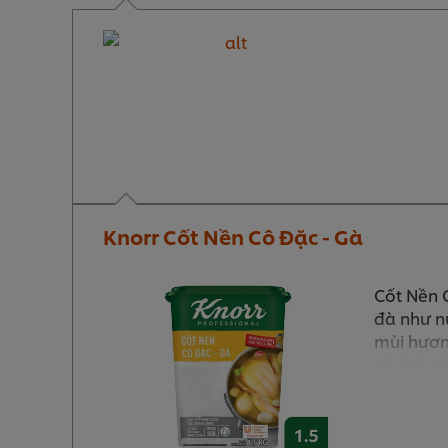
Knorr Cốt Nền Cô Đặc - Gà
Cốt Nền 
đà như nư
mùi hươn
pháp hoà
chỉ trong
canh và 