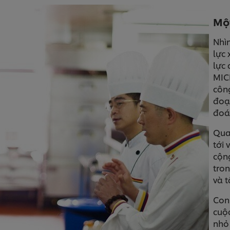
Một
Nhì
lực
lực
MIC
côn
đoạ
đoán
Qua
tới 
cộn
tron
và 
Con
cuộ
nhỏ 