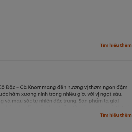
Tìm hiểu thêm
Cô Đặc – Gà Knorr mang đến hương vị thơm ngon đậm
ớc hầm xương ninh trong nhiều giờ, với vị ngọt sâu,
g và màu sắc tự nhiên đặc trưng. Sản phẩm là giải
n hảo cho đầu bếp thay thế nước hầm xương và thịt gà
 một bước cho tất cả các món ăn như lẩu gà, phở gà,
Tìm hiểu thêm
các món hầm.