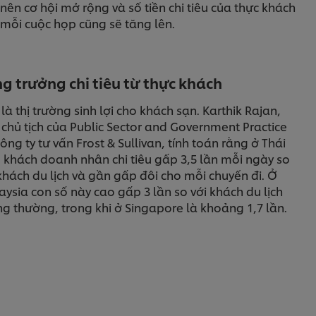
nên cơ hội mở rộng và số tiền chi tiêu của thực khách
 mỗi cuộc họp cũng sẽ tăng lên.
g trưởng chi tiêu từ thực khách
là thị trường sinh lợi cho khách sạn. Karthik Rajan,
chủ tịch của Public Sector and Government Practice
công ty tư vấn Frost & Sullivan, tính toán rằng ở Thái
 khách doanh nhân chi tiêu gấp 3,5 lần mỗi ngày so
khách du lịch và gần gấp đôi cho mỗi chuyến đi. Ở
ysia con số này cao gấp 3 lần so với khách du lịch
g thường, trong khi ở Singapore là khoảng 1,7 lần.