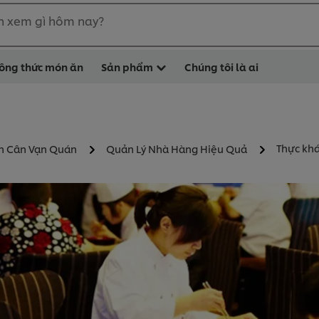
n xem gì hôm nay?
ông thức món ăn
Sản phẩm
Chúng tôi là ai
Thực khá
nh Cân Vạn Quán
Quản Lý Nhà Hàng Hiệu Quả