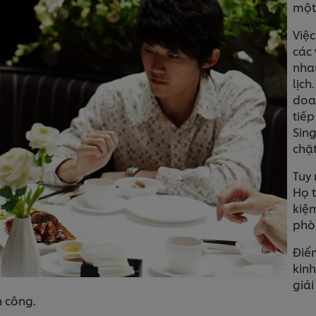
một
Việc
các 
nha
lịch
doa
tiếp
Sing
chặt
Tuy
Họ t
kiệm
phò
Điểm
kinh
giải
h công.