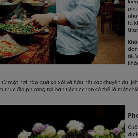
kiện
phần
như
là 
tham
Khác
đơn 
tế. 
khá
từ một nơi nào quá xa xôi và hầu hết các chuyến du lịch
 thực địa phương tại bàn tiệc tự chọn có thể là một chi
Pho
Cuố
dự 