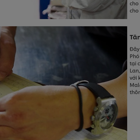
cho 
cho
Tăn
Đây 
Phó 
tại 
Lan,
với 
Mala
thôn