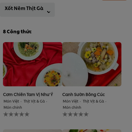
Xốt Nêm Thịt Gà
8
Công thức
Cơm Chiên Tam Vị Như Ý
Canh Sườn Bông Cúc
Món Việt
Thịt Vịt & Gà
Món Việt
Thịt Vịt & Gà
Món chính
Món chính
Không
Không
có
có
xếp
xếp
hạng
hạng