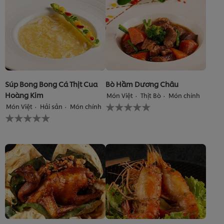
nào
nào
được
được
gửi
gửi
cho
cho
recipe
recipe
này
này
Súp Bong Bong Cá Thịt Cua
Bò Hầm Dương Châu
Hoàng Kim
Món Việt
Thịt Bò
Món chính
Không
Món Việt
Hải sản
Món chính
có
Không
xếp
có
hạng
xếp
nào
hạng
được
nào
gửi
được
cho
gửi
recipe
cho
này
recipe
này