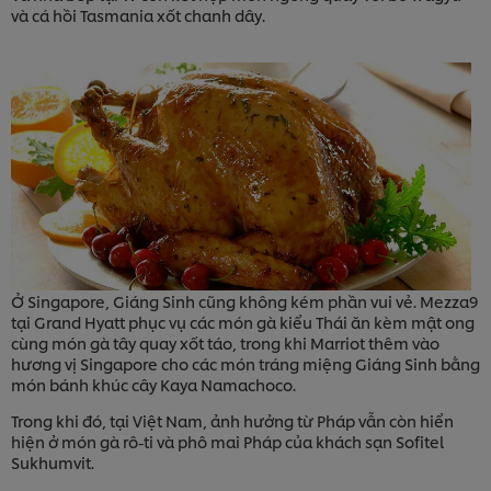
và cá hồi Tasmania xốt chanh dây.
Ở Singapore, Giáng Sinh cũng không kém phần vui vẻ. Mezza9
tại Grand Hyatt phục vụ các món gà kiểu Thái ăn kèm mật ong
cùng món gà tây quay xốt táo, trong khi Marriot thêm vào
hương vị Singapore cho các món tráng miệng Giáng Sinh bằng
món bánh khúc cây Kaya Namachoco.
Trong khi đó, tại Việt Nam, ảnh hưởng từ Pháp vẫn còn hiển
hiện ở món gà rô-ti và phô mai Pháp của khách sạn Sofitel
Sukhumvit.