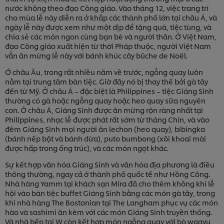
nước không theo đạo Công giáo. Vào tháng 12, việc trang trí
cho mùa lễ này diễn ra ở khắp các thành phố lớn tại châu Á, và
ngày lễ này được xem như một dịp để tặng quà, tiệc tùng, và
chia sẻ các món ngon cùng bạn bè và người thân. Ở Việt Nam,
đạo Công giáo xuất hiện từ thời Pháp thuộc, người Việt Nam
vẫn ăn mừng lễ này với bánh khúc cây bûche de Noël.
Ở châu Âu, trong rất nhiều năm về trước, ngỗng quay luôn
nằm tại trung tâm bàn tiệc. Giờ đây nó bị thay thế bởi gà tây
đến từ Mỹ. Ở châu Á – đặc biệt là Philippines – tiệc Giáng Sinh
thường có gà hoặc ngỗng quay hoặc heo quay sữa nguyên
con. Ở châu Á, Giáng Sinh được ăn mừng rộn ràng nhất tại
Philippines, nhạc lễ được phát rất sớm từ tháng Chín, và vào
đêm Giáng Sinh mọi người ăn lechon (heo quay), bibingka
(bánh nếp bột và bánh dừa), puto bumbong (xôi khoai mài
được hấp trong ống trúc), và các món ngọt khác.
Sự kết hợp văn hóa Giáng Sinh và văn hóa địa phương là điều
thông thường, ngay cả ở thành phố quốc tế như Hồng Công.
Nhà hàng Yamm tại khách sạn Mira đã cho thêm không khí lễ
hội vào bàn tiệc buffet Giáng Sinh bằng các món gà tây, trong
khi nhà hàng The Bostonian tại The Langham phục vụ các món
hào và sashimi ăn kèm với các món Giáng Sinh truyền thống.
Và nhà bếp tại W còn kết hợp món ngỗng quay với bò wagyu