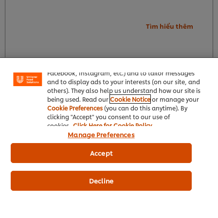
Tìm hiểu thêm
We use cookies (and similar techniques) to improve
your experience on our site. Cookies enable you to
enjoy certain features (like saving your online
"shopping basket"), social sharing functionality (for
Facebook, Instagram, etc.) and to tailor messages
and to display ads to your interests (on our site, and
others). They also help us understand how our site is
being used. Read our
Cookie Notice
or manage your
Cookie Preferences
(you can do this anytime). By
clicking "Accept" you consent to our use of
cookies.
Click Here for Cookie Policy
Manage Preferences
Accept
Decline
Tìm hiểu thêm