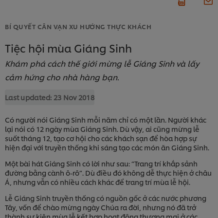
BÍ QUYẾT CÂN VẠN XU HƯỚNG THỰC KHÁCH
Tiệc hội mùa Giáng Sinh
Khám phá cách thế giới mừng lễ Giáng Sinh và lấy
cảm hứng cho nhà hàng bạn.
Last updated:
23 Nov 2018
Có người nói Giáng Sinh mỗi năm chỉ có một lần. Người khác
lại nói có 12 ngày mùa Giáng Sinh. Dù vậy, ai cũng mừng lễ
suốt tháng 12, tạo cơ hội cho các khách sạn để hòa hợp sự
hiện đại với truyền thống khi sáng tạo các món ăn Giáng Sinh.
Một bài hát Giáng Sinh có lời như sau: “Trang trí khắp sảnh
đường bằng cành ô-rô”. Dù điều đó không dễ thực hiện ở châu
Á, nhưng vẫn có nhiều cách khác để trang trí mùa lễ hội.
Lễ Giáng Sinh truyền thống có nguồn gốc ở các nước phương
Tây, vốn để chào mừng ngày Chúa ra đời, nhưng nó đã trở
thành sự kiện mùa lễ kết hợp hoạt động thương mại ở các