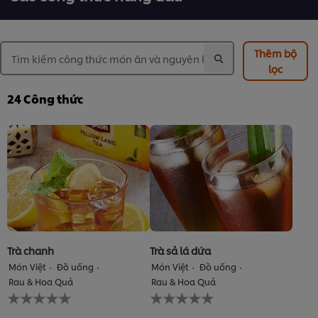
Thêm bộ
lọc
24
Công thức
Trà chanh
Trà sả lá dứa
Món Việt
Đồ uống
Món Việt
Đồ uống
Rau & Hoa Quả
Rau & Hoa Quả
Không
Không
có
có
xếp
xếp