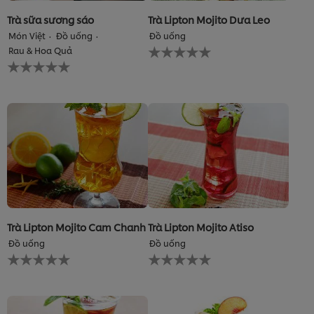
Trà sữa sương sáo
Trà Lipton Mojito Dưa Leo
Món Việt
Đồ uống
Đồ uống
Không
Rau & Hoa Quả
có
Không
xếp
có
hạng
xếp
nào
hạng
được
nào
gửi
được
cho
gửi
recipe
cho
này
recipe
này
Trà Lipton Mojito Cam Chanh
Trà Lipton Mojito Atiso
Đồ uống
Đồ uống
Không
Không
có
có
xếp
xếp
hạng
hạng
nào
nào